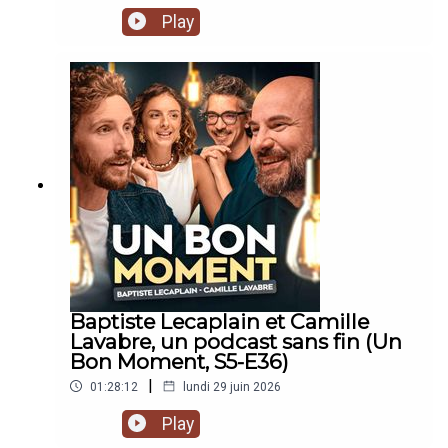
Play
Baptiste Lecaplain et Camille
Lavabre, un podcast sans fin (Un
Bon Moment, S5-E36)
|
01:28:12
lundi 29 juin 2026
Play