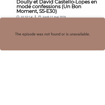
Doully et David Castello-Lopes en
mode confessions (Un Bon
Moment, S5-E30)
|
01:52:14
lundi 11 mai 2026
Play
Copyright
FKLG Production
Hébergé avec ❤️ par
Acast