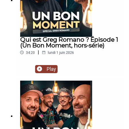
Qui est Greg Romano ? Épisode 1
(Un Bon Moment, hors-série)
|
34:20
lundi 1 juin 2026
Play