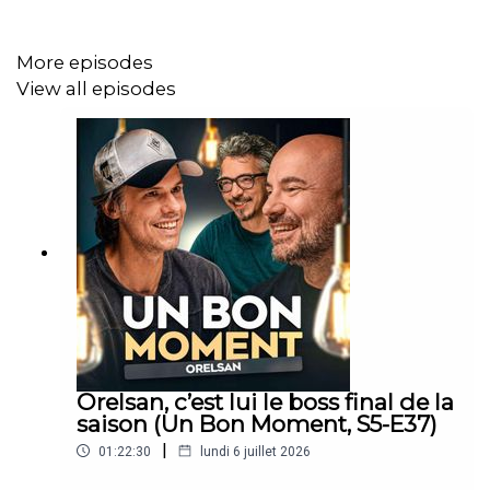
More episodes
View all episodes
Orelsan, c’est lui le boss final de la
saison (Un Bon Moment, S5-E37)
|
01:22:30
lundi 6 juillet 2026