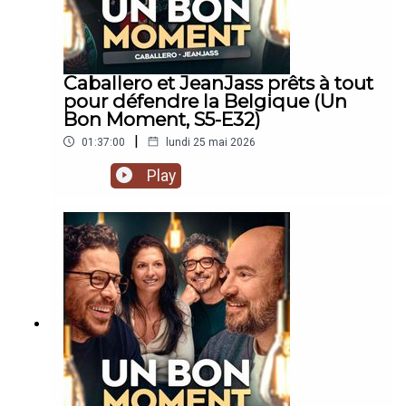
Caballero et JeanJass prêts à tout
pour défendre la Belgique (Un
Bon Moment, S5-E32)
|
01:37:00
lundi 25 mai 2026
Play