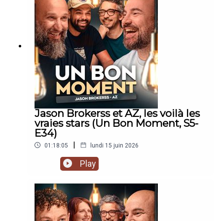
Jason Brokerss et AZ, les voilà les
vraies stars (Un Bon Moment, S5-
E34)
|
01:18:05
lundi 15 juin 2026
Play