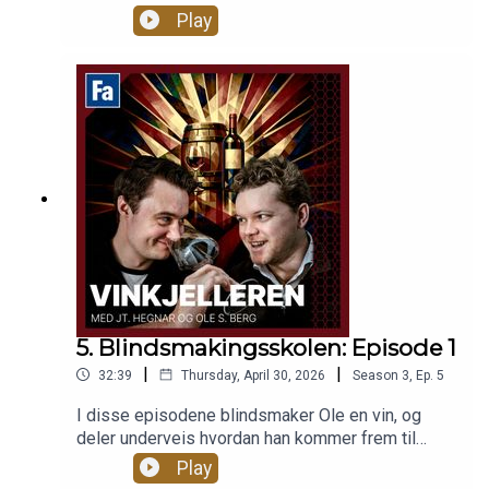
om arbeidet bak å bygge et nytt champagnehus,
Play
terroir, kalk, vinmaking, trender og hvordan en ny
generasjon grower-produsenter er med på å
forme fremtidens Champagne.
5. Blindsmakingsskolen: Episode 1
|
|
32:39
Thursday, April 30, 2026
Season
3
,
Ep.
5
I disse episodene blindsmaker Ole en vin, og
deler underveis hvordan han kommer frem til
riktig (eller feil) valg. Flaskene kan komme fra pol
Play
eller kjeller, og fra hvilken som helst drue, område