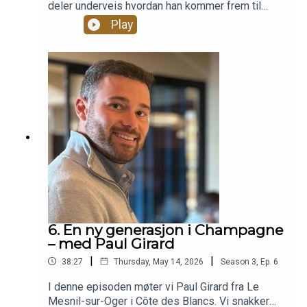
deler underveis hvordan han kommer frem til
riktig (eller feil) valg. Flaskene kan komme fra pol
Play
eller kjeller, og fra hvilken som helst drue, område
og årgang. I episode 2 blir det en mørkere og mer
rustikk rødvin, der analysen beveger seg fra Loire
og cabernet franc til et helt annet sted enn
forventet.
6. En ny generasjon i Champagne
– med Paul Girard
|
|
38:27
Thursday, May 14, 2026
Season
3
,
Ep.
6
I denne episoden møter vi Paul Girard fra Le
Mesnil-sur-Oger i Côte des Blancs. Vi snakker