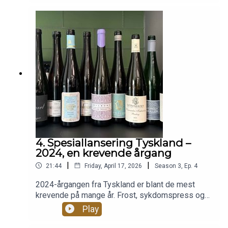
og årgang. Lytt og bli en (forhåpentligvis) bedre
blindsmaker du også.Spoiler alert!Hvis du vil
blindsmake sammen med Ole så er vinen Ole
smaker denne uken: Brandini Barolo La Morra
2021
4. Spesiallansering Tyskland –
2024, en krevende årgang
|
|
21:44
Friday, April 17, 2026
Season
3
,
Ep.
4
2024-årgangen fra Tyskland er blant de mest
krevende på mange år. Frost, sykdomspress og
en kjølig vekstsesong har gitt viner med høy syre,
Play
lavere modenhet og store forskjeller i kvalitet.I
denne episoden går vi gjennom