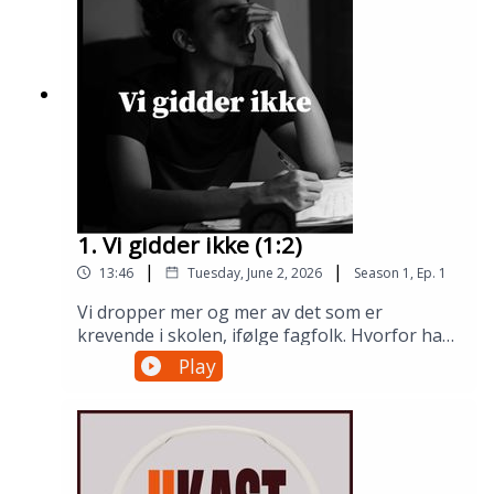
1. Vi gidder ikke (1:2)
|
|
13:46
Tuesday, June 2, 2026
Season
1
,
Ep.
1
Vi dropper mer og mer av det som er
krevende i skolen, ifølge fagfolk. Hvorfor har
det blitt sånn, og hva gjør det med hodet
Play
vårt?