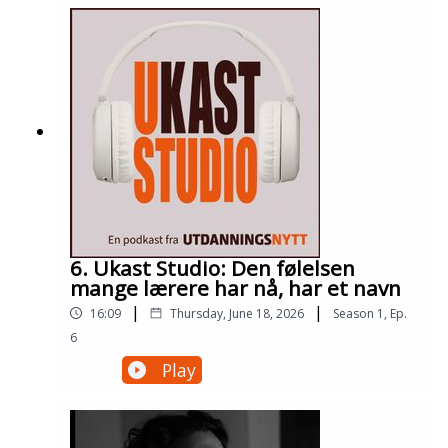
6. Ukast Studio: Den følelsen
mange lærere har nå, har et navn
|
|
16:09
Thursday, June 18, 2026
Season
1
,
Ep.
6
Play