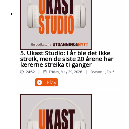
5. Ukast Studio: I år ble det ikke
streik, men de siste 20 årene har
lærerne streika ti ganger
|
|
24:52
Friday, May 29, 2026
Season
1
,
Ep.
5
Play