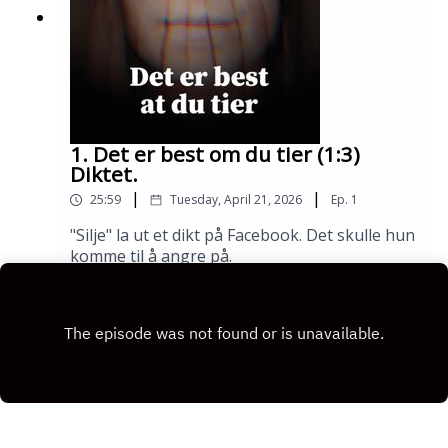
1. Det er best om du tier (1:3)
Diktet.
|
|
25:59
Tuesday, April 21, 2026
Ep.
1
"Silje" la ut et dikt på Facebook. Det skulle hun
komme til å angre på.
Play