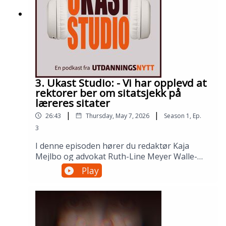
3. Ukast Studio: - Vi har opplevd at
rektorer ber om sitatsjekk på
læreres sitater
|
|
26:43
Thursday, May 7, 2026
Season
1
,
Ep.
3
I denne episoden hører du redaktør Kaja
Mejlbo og advokat Ruth-Line Meyer Walle-
Hansen fortelle om det store prosjektet:
Play
Lærer og ytringsfrihet.