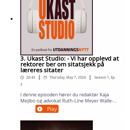
3. Ukast Studio: - Vi har opplevd at
rektorer ber om sitatsjekk på
læreres sitater
|
|
26:43
Thursday, May 7, 2026
Season
1
,
Ep.
3
I denne episoden hører du redaktør Kaja
Mejlbo og advokat Ruth-Line Meyer Walle-
Hansen fortelle om det store prosjektet:
Play
Lærer og ytringsfrihet.