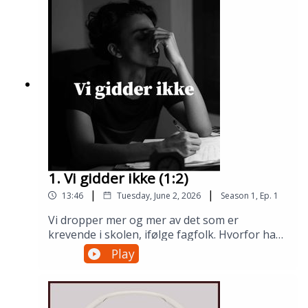
1. Vi gidder ikke (1:2)
|
|
13:46
Tuesday, June 2, 2026
Season
1
,
Ep.
1
Vi dropper mer og mer av det som er
krevende i skolen, ifølge fagfolk. Hvorfor har
det blitt sånn, og hva gjør det med hodet
Play
vårt?