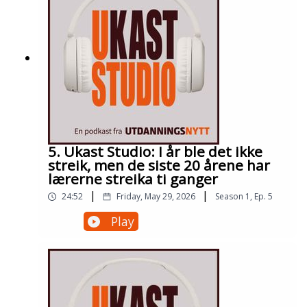
5. Ukast Studio: I år ble det ikke
streik, men de siste 20 årene har
lærerne streika ti ganger
|
|
24:52
Friday, May 29, 2026
Season
1
,
Ep.
5
Play