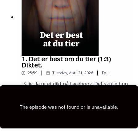
1. Det er best om du tier (1:3)
Diktet.
|
|
25:59
Tuesday, April 21, 2026
Ep.
1
"Silje" la ut et dikt på Facebook. Det skulle hun
komme til å angre på.
Play