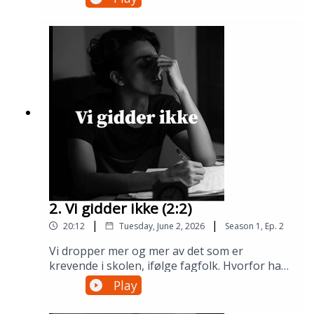
2. Vi gidder ikke (2:2)
|
|
20:12
Tuesday, June 2, 2026
Season
1
,
Ep.
2
Vi dropper mer og mer av det som er
krevende i skolen, ifølge fagfolk. Hvorfor har
det blitt sånn, og hva gjør det med hodet
Play
vårt?