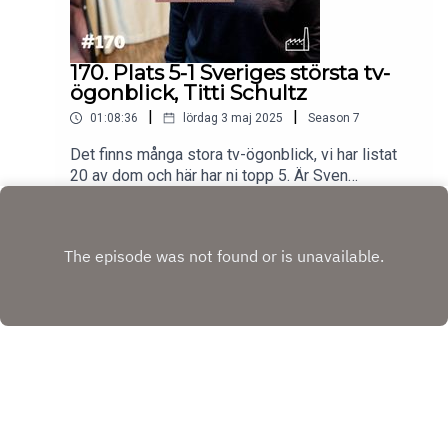
170. Plats 5-1 Sveriges största tv-
ögonblick, Titti Schultz
|
|
01:08:36
lördag 3 maj 2025
Season
7
Det finns många stora tv-ögonblick, vi har listat
20 av dom och här har ni topp 5. Är Sven
Melanders ballongdans med i topp? Bärgningen
Play
av Vasaskeppet? Eller TV4:s floppade
premiärsändning? Vi gästas av en av Sveriges
största radiostjärnor, hur bra koll har hon på TV
och gav inhoppen som programledare i
Morgonstudion blodad tv-tand? Ämnet
chokladpudding kom också upp.
Copyright
Fredrik Ralstrand