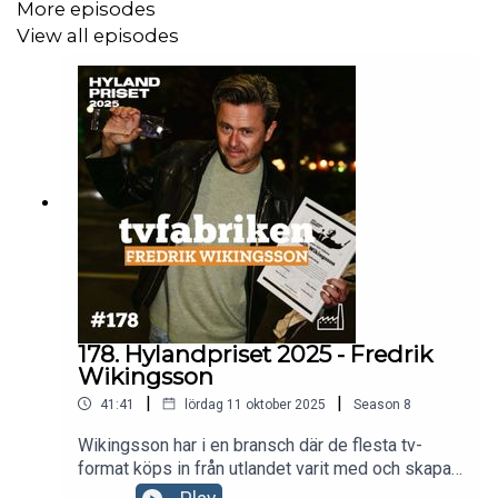
More episodes
konkurrensutsatt bransch?
View all episodes
178. Hylandpriset 2025 - Fredrik
Wikingsson
|
|
41:41
lördag 11 oktober 2025
Season
8
Wikingsson har i en bransch där de flesta tv-
format köps in från utlandet varit med och skapat
några av de mest älskade. Han har i decennier