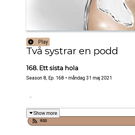
Play
Två systrar en podd
168. Ett sista hola
Season
8
,
Ep.
168
•
måndag 31 maj 2021
...
Show more
RSS