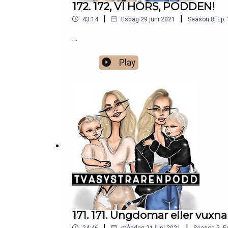
172. 172, VI HÖRS, PODDEN!
|
|
43:14
tisdag 29 juni 2021
Season
8
,
Ep.
…
Play
171. 171. Ungdomar eller vuxna
|
|
24:46
måndag 21 juni 2021
Season
2
,
E