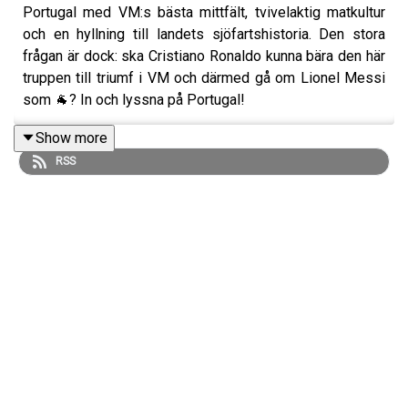
Portugal med VM:s bästa mittfält, tvivelaktig matkultur
och en hyllning till landets sjöfartshistoria. Den stora
frågan är dock: ska Cristiano Ronaldo kunna bära den här
truppen till triumf i VM och därmed gå om Lionel Messi
som 🐐? In och lyssna på Portugal!
Show more
RSS
Medverkande:
August Spångberg, Freddie Arnesson & Siavoush Fallahi
Viva America görs i samarbete med:
ATG: