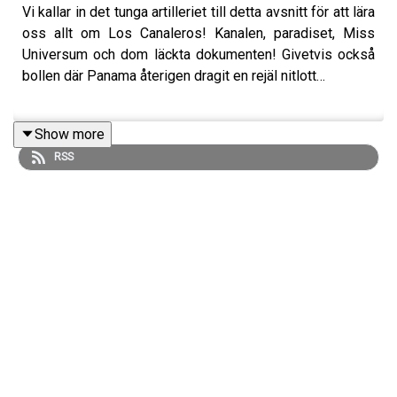
Vi kallar in det tunga artilleriet till detta avsnitt för att lära
oss allt om Los Canaleros! Kanalen, paradiset, Miss
Universum och dom läckta dokumenten! Givetvis också
bollen där Panama återigen dragit en rejäl nitlott…
Show more
Medverkande:
RSS
Christoffer Svanemar, Robin Bylund & Isper Igualikinya
Viva America görs i samarbete med:
ATG:
Vi gör Viva America tillsammans med ATG! Inför VM har