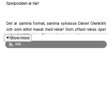
Spelpodden är här!
Det är samma format, samma sylvassa Daniel Olenklint
och som alltid maxat med rekar! Som oftast rekas spel
redan ikväll fredag så kasta dig över podden.
Show more
RSS