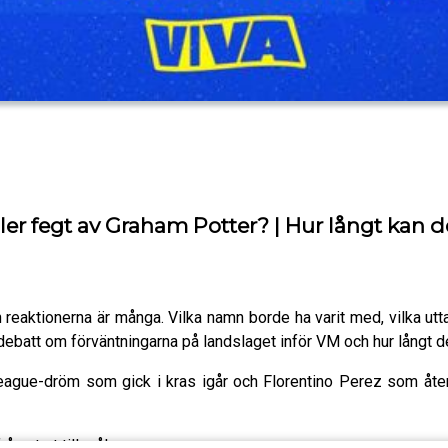
er fegt av Graham Potter? | Hur långt kan d
reaktionerna är många. Vilka namn borde ha varit med, vilka utta
debatt om förväntningarna på landslaget inför VM och hur långt de
ague-dröm som gick i kras igår och Florentino Perez som åter
rån start till mål