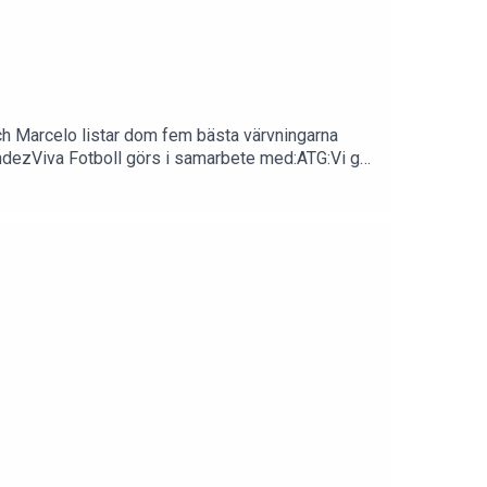
och Marcelo listar dom fem bästa värvningarna
ndezViva Fotboll görs i samarbete med:ATG:Vi gör
i hittar spelen här:
nen: linus@k26media.seVill ditt företag
va_fotboll/Twitter -