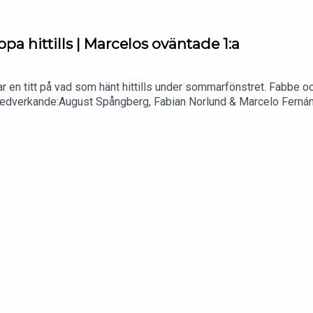
a hittills | Marcelos oväntade 1:a
tar en titt på vad som hänt hittills under sommarfönstret. Fabbe 
?Medverkande:August Spångberg, Fabian Norlund & Marcelo Ferná
ar vi tagit fram unika långtidsspel som ni hör i dessa avsnitt. N
pecial-odds/football/viva_fotboll_specialoddsKontakta redaktio
dia.seSociala Medier:Instagram - https://www.instagram.com/vi
ww.tiktok.com/@vivafotboll