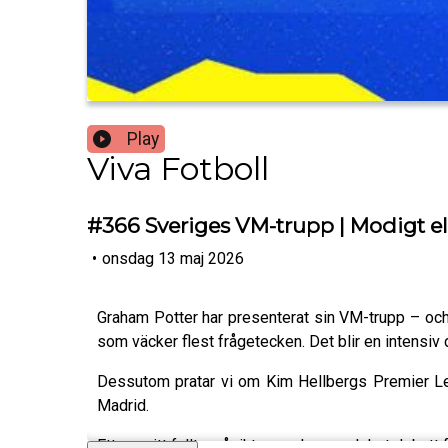
Play
Viva Fotboll
#366 Sveriges VM-trupp | Modigt ell
•
onsdag 13 maj 2026
Graham Potter har presenterat sin VM-trupp – och 
som väcker flest frågetecken. Det blir en intensiv 
Dessutom pratar vi om Kim Hellbergs Premier Le
Madrid.
Ett avsnitt fullt av åsikter, analyser och het debatt f