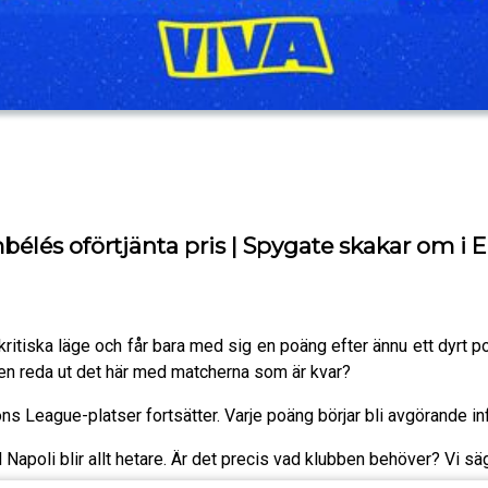
bélés oförtjänta pris | Spygate skakar om i
kritiska läge och får bara med sig en poäng efter ännu ett dyrt
gen reda ut det här med matcherna som är kvar?
ons League-platser fortsätter. Varje poäng börjar bli avgörande 
apoli blir allt hetare. Är det precis vad klubben behöver? Vi säge