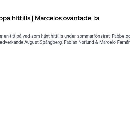
a hittills | Marcelos oväntade 1:a
tar en titt på vad som hänt hittills under sommarfönstret. Fabbe 
?Medverkande:August Spångberg, Fabian Norlund & Marcelo Ferná
ar vi tagit fram unika långtidsspel som ni hör i dessa avsnitt. N
pecial-odds/football/viva_fotboll_specialoddsKontakta redaktio
dia.seSociala Medier:Instagram - https://www.instagram.com/vi
ww.tiktok.com/@vivafotboll