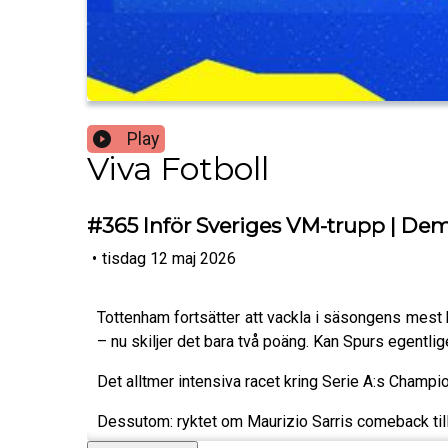
Play
Viva Fotboll
#365 Inför Sveriges VM-trupp | Dem
•
tisdag 12 maj 2026
Tottenham fortsätter att vackla i säsongens mest 
– nu skiljer det bara två poäng. Kan Spurs egentli
Det alltmer intensiva racet kring Serie A:s Champi
Dessutom: ryktet om Maurizio Sarris comeback till N