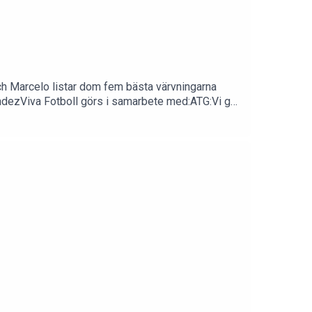
och Marcelo listar dom fem bästa värvningarna
ndezViva Fotboll görs i samarbete med:ATG:Vi gör
i hittar spelen här:
nen: linus@k26media.seVill ditt företag
va_fotboll/Twitter -