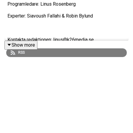
Programledare: Linus Rosenberg
Experter: Siavoush Fallahi & Robin Bylund
Kontakta redaktionen: linus@k26media.se
Show more
RSS
Vill ditt företag samarbeta med Viva fotboll?
samarbete@tutto.se
Sociala Medier:
Instagram - Viva_fotboll
Twitter - Vivafotboll