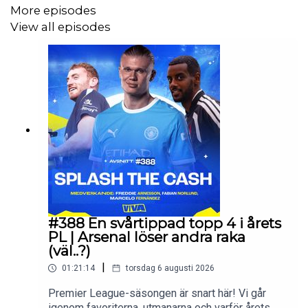
More episodes
TikTok - Vivafotboll
View all episodes
Tidskoder:
00:00 Intro
07:27 Italienska cupfinalen
24:28 Real Madrid
27:00 Ajax totalkollaps
37:20 Liverpool 25/26
#388 En svårtippad topp 4 i årets
PL | Arsenal löser andra raka
52:56 Volleyboll
(väl..?)
|
1:01:09 Outro
01:21:14
torsdag 6 augusti 2026
Premier League-säsongen är snart här! Vi går
igenom favoriterna, utmanarna och varför årets