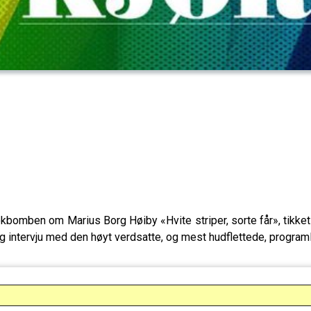
okbomben om Marius Borg Høiby «Hvite striper, sorte får», tikket 
rtig intervju med den høyt verdsatte, og mest hudflettede, progra