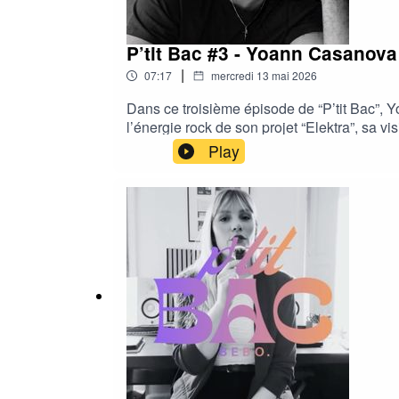
P’tit Bac #3 - Yoann Casanova
|
07:17
mercredi 13 mai 2026
Dans ce troisième épisode de “P’tit Bac”, 
l’énergie rock de son projet “Elektra”, sa vi
musicale, Yoann livre des réponses sincère
Play