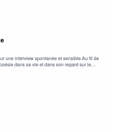
de
our une interview spontanée et sensible.Au fil de
poésie dans sa vie et dans son regard sur le
 Bac chez Bebo ✨🎧 Disponible dès maintenant sur