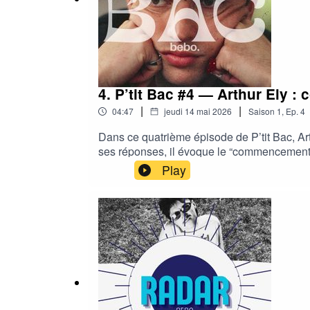
4. P’tit Bac #4 — Arthur Ely 
|
|
04:47
jeudi 14 mai 2026
Saison
1
,
Ep.
4
Dans ce quatrième épisode de P’tit Bac, Arth
ses réponses, il évoque le “commencement”, 
monde.Un échange sincère, inspirant et rem
Play
les plateformes de streaming.