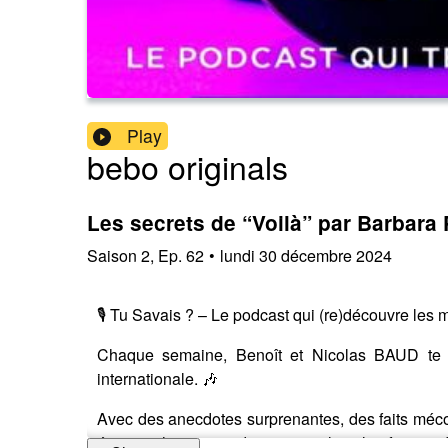
Play
bebo originals
Les secrets de “Voilà” par Barbara 
Saison
2
,
Ep.
62
•
lundi 30 décembre 2024
🎙 Tu Savais ? – Le podcast qui (re)découvre les 
Chaque semaine, Benoît et Nicolas BAUD te p
internationale. 🎶
Avec des anecdotes surprenantes, des faits mécon
écouter chaque mardi sur toutes les plateformes