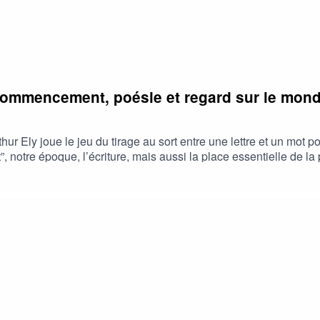
: commencement, poésie et regard sur le mon
ur Ely joue le jeu du tirage au sort entre une lettre et un mot p
notre époque, l’écriture, mais aussi la place essentielle de la 
pli de belles images.Merci Arthur d’avoir joué le jeu du P’tit