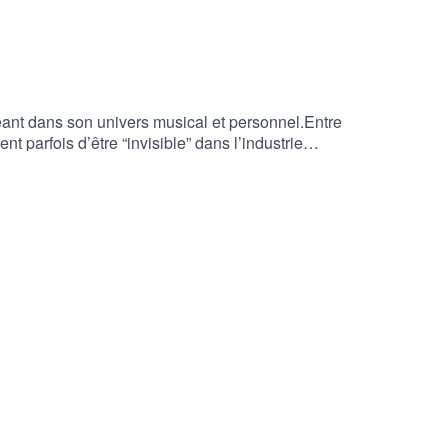
eant dans son univers musical et personnel.Entre
nt parfois d’être “invisible” dans l’industrie
es émotions et de la liberté artistique. 🎤