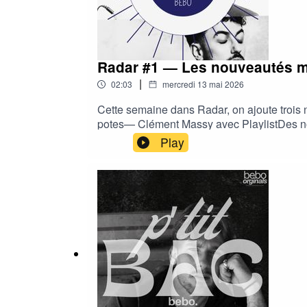
Radar #1 — Les nouveautés m
|
02:03
mercredi 13 mai 2026
Cette semaine dans Radar, on ajoute troi
potes— Clément Massy avec PlaylistDes nouv
ajouter directement dans vos écouteurs.Et to
Play