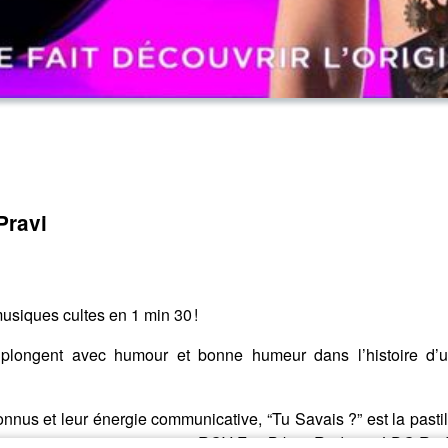
Pravi
musiques cultes en 1 min 30 !
longent avec humour et bonne humeur dans l’histoire d’une
nus et leur énergie communicative, “Tu Savais ?” est la pasti
 de streaming, mais aussi sur RCV Fm, Biboo Radio, et LDC Rad