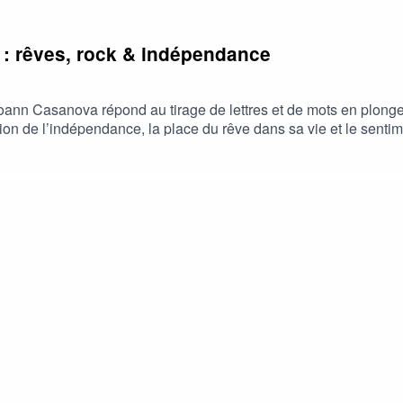
 : rêves, rock & indépendance
Yoann Casanova répond au tirage de lettres et de mots en plong
sion de l’indépendance, la place du rêve dans sa vie et le sentime
s et passionnées. ⚡️Un échange spontané autour de la musique, d