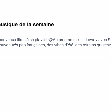
usique de la semaine
s nouveaux titres à sa playlist 🎧Au programme :— Lowey ave
eautés pop françaises, des vibes d’été, des refrains qui reste
i, tu ajoutes quoi dans ta playlist cette semaine ? 👀