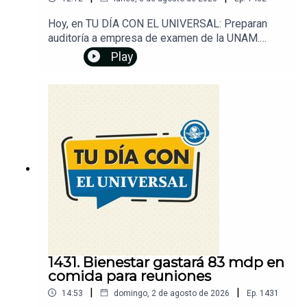
Hoy, en TU DÍA CON EL UNIVERSAL: Preparan
auditoría a empresa de examen de la UNAM.
Exhiben fallas del reinaugurado Hospital de
Play
Fresnillo. Intento de cruce a Ceuta dejó decenas
de muertos, reportan. Con ajustes, arranca
construcción de la Línea 4 del Cablebús. Prevén
que EU extienda reglas de T-MEC en 2027.
Zyanya Parra, de 16 años, gana oro en trampolín
de tres metros en los Juegos Centroamericanos
2026. Además, descubre qué significa el símbolo
H+ en tu celular. Dale play y... ¡Entérate!Un
podcast de EL UNIVERSAL
1431. Bienestar gastará 83 mdp en
comida para reuniones
|
|
14:53
domingo, 2 de agosto de 2026
Ep.
1431