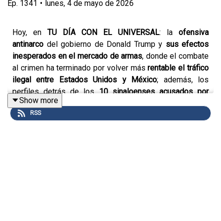
Ep.
1341
•
lunes, 4 de mayo de 2026
Hoy, en
TU DÍA CON EL UNIVERSAL
: la
ofensiva
antinarco
del gobierno de Donald Trump y
sus efectos
inesperados en el mercado de armas
, donde el combate
al crimen ha terminado por volver más
rentable el tráfico
ilegal entre Estados Unidos y México
; además, los
perfiles detrás de los
10 sinaloenses acusados por
Show more
autoridades estadounidenses
, que incluyen a un
RSS
millonario con múltiples empresas, dos pensionados y
cuatro funcionarios sin declaraciones patrimoniales. En
política nacional,
Ariadna Montiel advierte que en Morena
“no hay lugar para los corruptos”
, mientras endurece el
discurso rumbo a las candidaturas de 2027. En el campo,
productores de frijol denuncian estar atrapados entre el
coyotaje político y la presencia del crimen organizado
en
los centros de acopio. En el ámbito energético,
Pemex
alerta ante la SEC sobre el deterioro de las relaciones