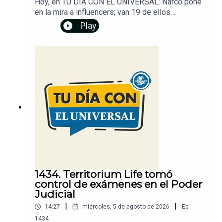
Hoy, en TU DÍA CON EL UNIVERSAL: Narco pone
en la mira a influencers; van 19 de ellos
asesinados. EU ofrece recompensas millonarias
Play
por líderes del CJNG. Trump convierte sus
mensajes en un negocio. Tras protestas, CDMX
agilizará atención a casos de despojos. Canal
Once denuncia ante la Fiscalía daños a videoteca.
Además, descubre cómo recuperar tu número de
celular si no lo registraste. Dale play y...
¡Entérate!Un podcast de EL UNIVERSAL
1434. Territorium Life tomó
control de exámenes en el Poder
Judicial
|
|
14:27
miércoles, 5 de agosto de 2026
Ep.
1434