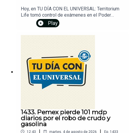
Hoy, en TU DÍA CON EL UNIVERSAL: Territorium
Life tomó control de exámenes en el Poder
Judicial. Examen de control de la UNAM se
Play
realizará del 12 al 19 de agosto. Asegura la FGR
cuatro centros de procesamiento de huachicol. EU
aumenta retiro de visas por turismo de parto.
Brasil retira a su embajador y rebaja relación con
Argentina. Obras en 3 líneas del Cablebús tienen
20% de avance. Además, ¿cuál es la mejor hora
para conducir en carretera? Dale play y...
¡Entérate!Un podcast de EL UNIVERSAL
1433. Pemex pierde 101 mdp
diarios por el robo de crudo y
gasolina
|
|
12:43
martes, 4 de agosto de 2026
Ep.
1433