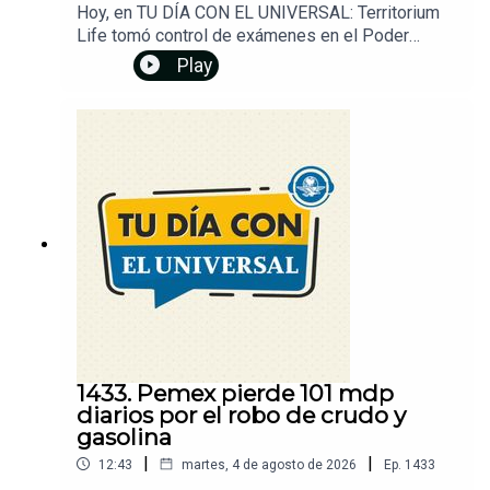
Hoy, en TU DÍA CON EL UNIVERSAL: Territorium
Life tomó control de exámenes en el Poder
Judicial. Examen de control de la UNAM se
Play
realizará del 12 al 19 de agosto. Asegura la FGR
cuatro centros de procesamiento de huachicol. EU
aumenta retiro de visas por turismo de parto.
Brasil retira a su embajador y rebaja relación con
Argentina. Obras en 3 líneas del Cablebús tienen
20% de avance. Además, ¿cuál es la mejor hora
para conducir en carretera? Dale play y...
¡Entérate!Un podcast de EL UNIVERSAL
1433. Pemex pierde 101 mdp
diarios por el robo de crudo y
gasolina
|
|
12:43
martes, 4 de agosto de 2026
Ep.
1433