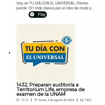
Hoy, en TU DÍA CON EL UNIVERSAL: Pemex
pierde 101 mdp diarios por el robo de crudo y
gasolina. Coca-Cola aumenta precios de sus
Play
productos; refrescos subirán hasta 5 pesos
desde este 4 de agosto. Temen ecocidio por
construcción de acueducto. UE, dividida sobre
respuesta a crisis migratoria en Ceuta. Cambian
las chapas y los medidores, acusan víctimas de
despojo. Demandan a Netflix por la desaparición
de una película de Nicolas Cage. Dale play y...
¡Entérate!Un podcast de EL UNIVERSAL
1432. Preparan auditoría a
Territorium Life, empresa de
examen de la UNAM
|
|
12:12
lunes, 3 de agosto de 2026
Ep.
1432