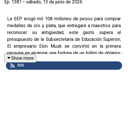
Ep.
1381
•
sábado, 13 de junio de 2026
La SEP erogó mil 108 millones de pesos para comprar
medallas de oro y plata, que entregará a maestros para
reconocer su antigüedad, este gasto supera al
presupuesto de la Subsecretaría de Educación Superior;
El empresario Elon Musk se convirtió en la primera
persona en alcanzar una fortuna de un billón de dólares;
Show more
Festejan mundial el peso mexicano y BMV, la moneda
RSS
nacional acaba en $17.23; EU e Irán dicen que pacto
“está más cerca que nunca”, afirman que el pacto podría
firmarse en días; Regina Blandón asistió a la
inauguración del Mundial, llamó la atención con chamarra
con mensajes relacionados a la crisis de desapariciones
en México; Segundo día de actividades del mundial,
Canadá rescata agónico empate ante Bosnia y
Herzegovina en su debut, mientras que EU aplasta al
combinado de Paraguay 4-1.