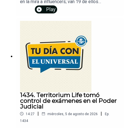
en la mira a influencers; van 19 de ellos
asesinados. EU ofrece recompensas millonarias
Play
por líderes del CJNG. Trump convierte sus
mensajes en un negocio. Tras protestas, CDMX
agilizará atención a casos de despojos. Canal
Once denuncia ante la Fiscalía daños a videoteca.
Además, descubre cómo recuperar tu número de
celular si no lo registraste. Dale play y...
¡Entérate!Un podcast de EL UNIVERSAL
1434. Territorium Life tomó
control de exámenes en el Poder
Judicial
|
|
14:27
miércoles, 5 de agosto de 2026
Ep.
1434