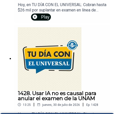
Hoy, en TU DÍA CON EL UNIVERSAL: Cobran hasta
$26 mil por suplantar en examen en línea de
ingreso a UNAM. Monterrey, la ciudad que fabrica
Play
calor. Caos en Ceuta por migrantes; España
moviliza al Ejército. Edil: detrás de ambulantes
hay mafias que les cobran. UEFA desafía a la
FIFA: federaciones acuerdan boicot por plan del
Mundial. Director de los Grammy reacciona a la
decisión de BTS de no participar en el evento.
Además, por qué no debes lavar los trastes
durante una tormenta eléctrica. Dale play y...
¡Entérate!Un podcast de EL UNIVERSAL
1428. Usar IA no es causal para
anular el examen de la UNAM
|
|
13:25
jueves, 30 de julio de 2026
Ep.
1428