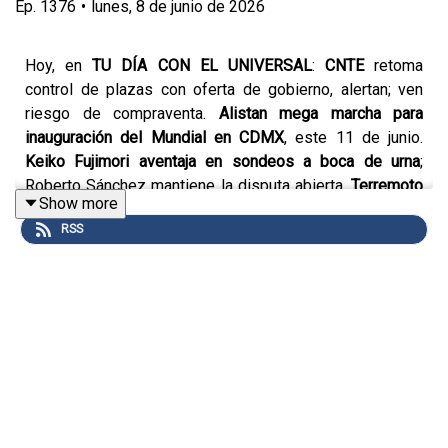
Ep.
1376
•
lunes, 8 de junio de 2026
Hoy, en
TU DÍA CON EL UNIVERSAL
:
CNTE
retoma
control de plazas con oferta de gobierno, alertan; ven
riesgo de compraventa.
Alistan mega marcha para
inauguración del Mundial en CDMX
, este 11 de junio.
Keiko Fujimori aventaja en sondeos a boca de urna
;
Roberto Sánchez mantiene la disputa abierta.
Terremoto
Show more
de magnitud 7.8 sacude Filipinas
; autoridades emiten
RSS
alerta de tsunami.
Shakira ya está en la CDMX para
inaugurar el Mundial de futbol
. Estos son los
partidos del
Mundial que transmitirán Televisa y TV Azteca
en
televisión abierta. Dale play y...
¡Entérate!
Un podcast de
EL UNIVERSAL