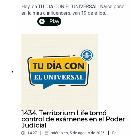
Hoy, en TU DÍA CON EL UNIVERSAL: Narco pone
en la mira a influencers; van 19 de ellos
asesinados. EU ofrece recompensas millonarias
Play
por líderes del CJNG. Trump convierte sus
mensajes en un negocio. Tras protestas, CDMX
agilizará atención a casos de despojos. Canal
Once denuncia ante la Fiscalía daños a videoteca.
Además, descubre cómo recuperar tu número de
celular si no lo registraste. Dale play y...
¡Entérate!Un podcast de EL UNIVERSAL
1434. Territorium Life tomó
control de exámenes en el Poder
Judicial
|
|
14:27
miércoles, 5 de agosto de 2026
Ep.