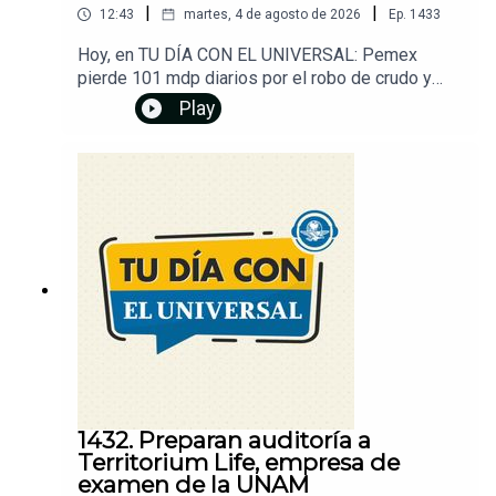
|
|
12:43
martes, 4 de agosto de 2026
Ep.
1433
Hoy, en TU DÍA CON EL UNIVERSAL: Pemex
pierde 101 mdp diarios por el robo de crudo y
gasolina. Coca-Cola aumenta precios de sus
Play
productos; refrescos subirán hasta 5 pesos
desde este 4 de agosto. Temen ecocidio por
construcción de acueducto. UE, dividida sobre
respuesta a crisis migratoria en Ceuta. Cambian
las chapas y los medidores, acusan víctimas de
despojo. Demandan a Netflix por la desaparición
de una película de Nicolas Cage. Dale play y...
¡Entérate!Un podcast de EL UNIVERSAL
1432. Preparan auditoría a
Territorium Life, empresa de
examen de la UNAM