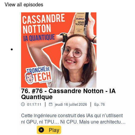
catastrophiques.
View all episodes
Pourtant… les “shadow brokers” sont difficile à jauger.
Anglais approximatif.
Messages incohérents.
Presque amateur.
Sauf que quelques jours plus tard…
76. #76 - Cassandre Notton - IA
Quantique
Ils publient une archive.
|
|
01:17:11
jeudi 16 juillet 2026
Ep.
76
Un échantillon.
Cette ingénieure construit des IAs qui n’utilisent
ni GPU, ni TPU… Ni CPU. Mais une architecture
de processeurs complètement différente. On les
Play
Qui ne laisse plus de place au doute.
appelle “QPU”. Quantum Processing Unit. En