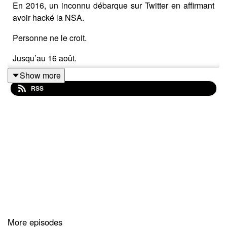
En 2016, un inconnu débarque sur Twitter en affirmant
avoir hacké la NSA.
Personne ne le croit.
Jusqu’au 16 août.
Show more
Cette semaine là, un hacker (ou un groupe) se faisant
RSS
appeler “Shadow Brokers”, publie plusieurs messages
inquiétants.
En substance, ils auraient infiltré un serveur de la
NSA…
Et mis la main sur leurs outils de hacking.
Dit autrement :
Sur les cyberarmes les plus puissantes de la planète 😨
Si c’était avéré, les conséquences seraient
More episodes