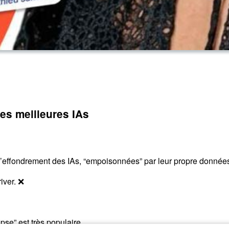
des meilleures IAs
it l’effondrement des IAs, “empoisonnées” par leur propre donnée
iver. ❌
pse” est très populaire.