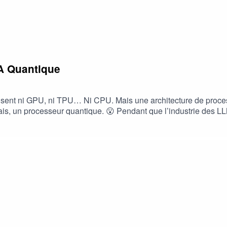
x de données, le LLM va devenir encore plus “moyen”.
IA Quantique
mulent plusieurs “cycles”.
ent ni GPU, ni TPU… Ni CPU. Mais une architecture de processeurs com
r performance. Cependant, soyons honnêtes. On n’est pas encore en train
y remédier dès aujourd’hui ! Comment ? En
ur un ordinateur quantique. 🧑‍💻 Oui. Pour de vrai. 🤯 C’est ce que m’a expliqué 
e 🎧PS : dites-moi ce que vous pensez de l'épisode en commenta
uantique de Quandela : https://cloud.quandela.com/- le framewor
ai/- la vidéo de _underscore sur le quantique : https://www.yout
 https://www.linkedin.com/in/cassandre-notton-69ba6a131/----------