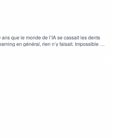
/matsanchez/Vous pouvez aussi suivre Tronche de
 https://www.instagram.com/tronchedetech/-
e sur le Discord :
énéral, rien n’y faisait. Impossible de
mpétence en
sormais leaders des TFM. Mais comment
e Le Morvan, chercheuse à l’INRIA et pionnière du
nez-vous !)Notes de l'épisode :le modèle de
rouvez Marine sur :- Linkedin :
----------------Je suis Mathieu Sanchez, CTO
us pouvez aussi suivre Tronche de Tech, sur vos
nstagram.com/tronchedetech/- TikTok :
e Discord : https://discord.gg/EET4MfwXKHr