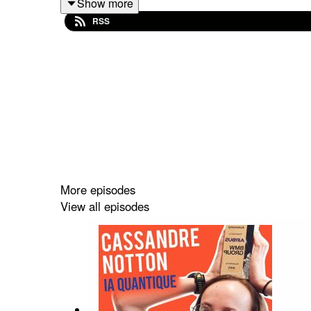
Show more
Elle est même largement relayée par des influen
RSS
Pourtant, cette théorie…
C’est n’importe quoi.
L’idée est simple.
Un LLM produit des textes “moyens”.
En tout cas, par rapport aux textes utilisés pour l’e
More episodes
View all episodes
Bientôt, 90% des textes disponibles seront génér
Ils seront donc très moyens.
Et aussi, beaucoup moins diversifiés.