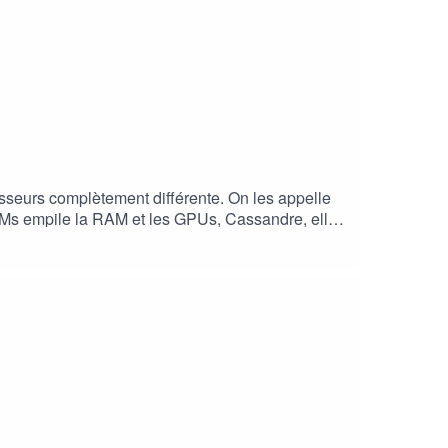
plètement différente. On les appelle
Cassandre
ire (et surtout, abonnez-vous !)Notes de
k de Quandela pour le Machine Learning
ube.com/watch?v=a1JoQssKoPg-----------------------
----------------------Je suis Mathieu Sanchez, CTO