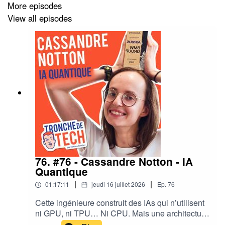
More episodes
Elle doit donc être développée de façon ouverte,
View all episodes
publique, responsable.
Fast forward 10 ans plus tard…
Les choses ont légèrement évolué 😅
Mais le constat lui, reste.
76. #76 - Cassandre Notton - IA
Et quelques irréductibles gaulois ont décidé de
Quantique
reprendre le flambeau.
|
|
01:17:11
jeudi 16 juillet 2026
Ep.
76
Cette ingénieure construit des IAs qui n’utilisent
ni GPU, ni TPU… Ni CPU. Mais une architecture
Ces ingénieurs, passés par les labos des GAFAM, vont
de processeurs complètement différente. On les