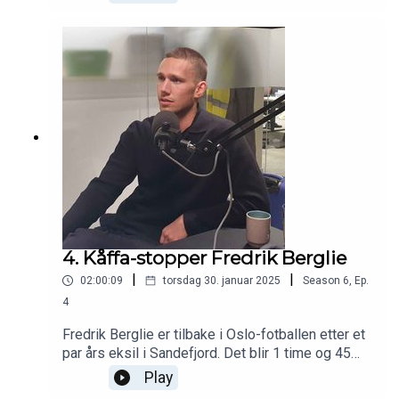
treningskamper og diskuterer det som har rørt
seg i lokalfotballen den siste uka. I studio:
Haakon Thon, Reidar Sollie, Jonas Bucher og Pål
Karstensen
4. Kåffa-stopper Fredrik Berglie
|
|
02:00:09
torsdag 30. januar 2025
Season
6
,
Ep.
4
Fredrik Berglie er tilbake i Oslo-fotballen etter et
par års eksil i Sandefjord. Det blir 1 time og 45
minutter med den tidligere Skeid-kapteinen, der vi
Play
snakker mye om VAR, mye om tiden i Skeid (og