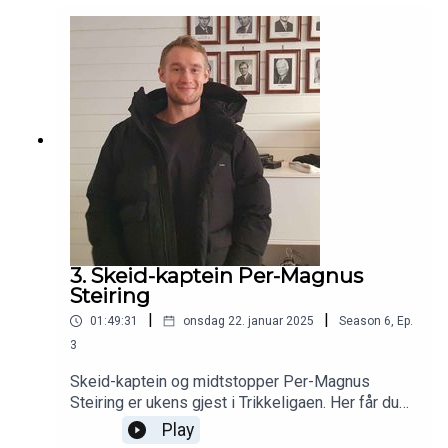
Halsen) og avsluttet med ett kvarter på tampen
om det som har skjedd den siste uka. I studio:
Haakon Thon, Pål Karstensen og Fredrik Berglie.
3. Skeid-kaptein Per-Magnus
Steiring
|
|
01:49:31
onsdag 22. januar 2025
Season
6
,
Ep.
3
Skeid-kaptein og midtstopper Per-Magnus
Steiring er ukens gjest i Trikkeligaen. Her får du
høre om hans ukelange sykehusopphold i Sochi,
Play
hans to cupgull på fire starter, agentjobben for å