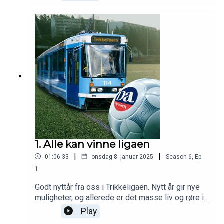
vestkantklubben - i tillegg til at han er
assistenttrener. Her får vi en oppdatering på hvor
Lyn står midtveis i januar, 2025. Hva de ønsker
seg å få inn før seriestart, status på Even Bydal,
klubbens målsetting, og litt mimring - selvsagt. I
studio: Glenn Hartmann, Reidar Sollie, og Haakon
Thon.
1. Alle kan vinne ligaen
|
|
01:06:33
onsdag 8. januar 2025
Season
6
,
Ep.
1
Godt nyttår fra oss i Trikkeligaen. Nytt år gir nye
muligheter, og allerede er det masse liv og røre i
fotballgryta. Vi har ladet stemmebåndene og er
Play
klare for en ny sesong med Oslo-fotballen. I