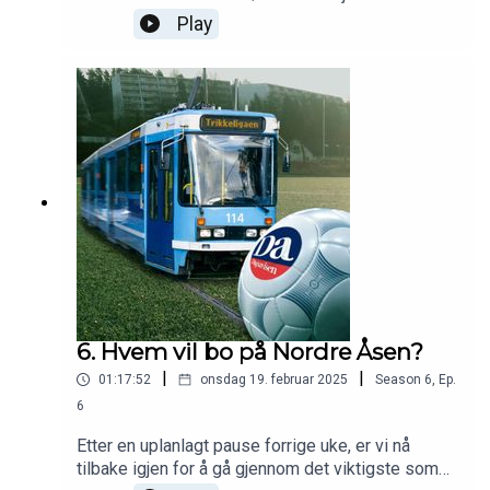
oppkjøring, livet i USA, da han prøvde å løpe fra
Play
politiet i Levanger og masse historier fra hans
rikholdige fotballkarriere. I tillegg kjører vi en 45
minutters oppsummering på tampen, der vi også
har en liten premie for dem som holder ut til slutt.
I studio: Pål Karstensen, Haakon Thon og Simen
Olafsen.
6. Hvem vil bo på Nordre Åsen?
|
|
01:17:52
onsdag 19. februar 2025
Season
6
,
Ep.
6
Etter en uplanlagt pause forrige uke, er vi nå
tilbake igjen for å gå gjennom det viktigste som