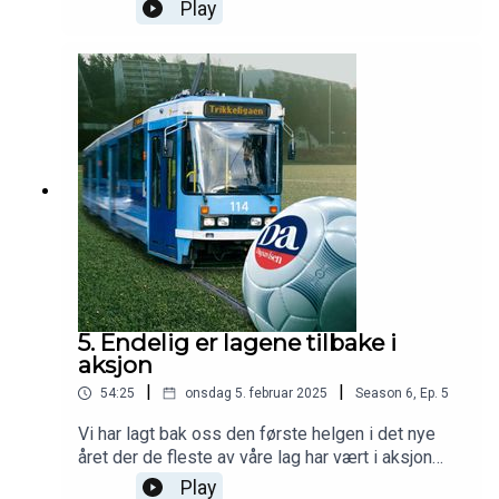
har skjedd i lokalfotballen. Blant annet at Skeid
Play
har fått klarsignal fra kommunen til å kjøpe Nordre
Åsen, som får oss til å spekulere i hvem som
kjøper leilighet der. Vi er innom ski-VM, og
snakker også litt om fotball i ukens 75 minutters
podkast. I studio: Haakon Thon, Reidar Sollie og
Pål Karstensen
5. Endelig er lagene tilbake i
aksjon
|
|
54:25
onsdag 5. februar 2025
Season
6
,
Ep.
5
Vi har lagt bak oss den første helgen i det nye
året der de fleste av våre lag har vært i aksjon
samtidig, og vi går gjennom helgens
Play