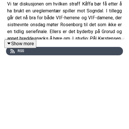
Vi tar diskusjonen om hvilken straff Kåffa bør få etter å
ha brukt en ureglementær spiller mot Sogndal. I tillegg
går det nå bra for både VIF-herrene og VIF-damene, der
sistnevnte onsdag møter Rosenborg til det som ikke er
en tidlig seriefinale. Ellers er det byderby på Grorud og
annet breddesnacks å høre om. I studio: Pål Karstensen,
Show more
Reidar Sollie og Jonas Bucher.
RSS