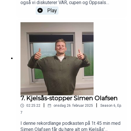
også vi diskuterer VAR, cupen og Oppsals
forslag. I tillegg avslører vi Fantasy-prisen til én
Play
VIF-spiller og én Kåffa-spiller og går gjennom
den siste ukas treningskamper. I studio: Pål
Karstensen, Reidar Sollie og Haakon Thon.
7. Kjelsås-stopper Simen Olafsen
|
|
02:25:22
onsdag 26. februar 2025
Season
6
,
Ep.
7
I denne rekordlange podkasten på 1t 45 min med
Simen Olafsen får du høre alt om Kjelsås'