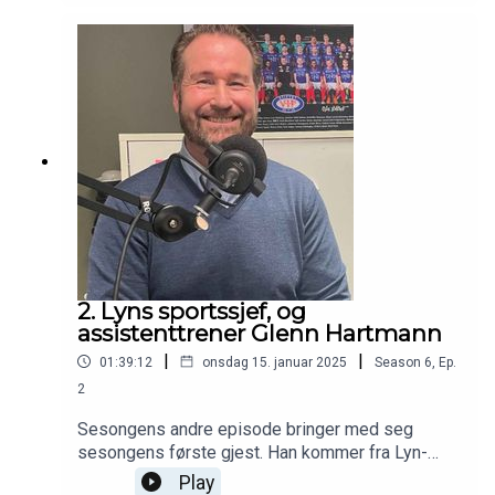
hente en kompis til Skeid og flere gode historier
fra Steiring karriere så langt. I studio: Pål
Karstensen, Reidar Sollie, Haakon Thon og Per-
Magnus Steiring.
2. Lyns sportssjef, og
assistenttrener Glenn Hartmann
|
|
01:39:12
onsdag 15. januar 2025
Season
6
,
Ep.
2
Sesongens andre episode bringer med seg
sesongens første gjest. Han kommer fra Lyn-
familien, og styrer spillerlogistikken for
Play