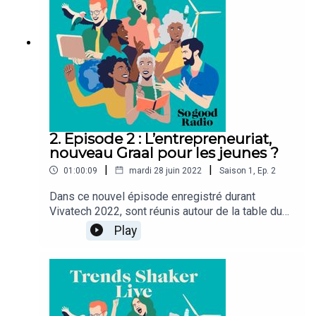
Une émission imaginée par ENGIE et So good.
2. Episode 2 : L’entrepreneuriat,
nouveau Graal pour les jeunes ?
|
|
01:00:09
mardi 28 juin 2022
Saison
1
,
Ep.
2
Dans ce nouvel épisode enregistré durant
Vivatech 2022, sont réunis autour de la table du
Trends Shaker Live, Valérie Archambaud,
Play
Ingénieure Chimie, diplomée à ParisTech et
docteure en Sciences physiques, Stéphane Quéré
Directeur des écosystèmes au sein de Engie
Recherche et innovation, Perle Perriet fondatrice
de SHE CAN CODE, et Alain Asquin, créateur du
pôle Pépite Beelys, l’un des 33 pôles du réseau