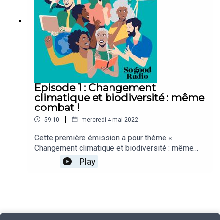
Pépite France.
Episode 1 : Changement
climatique et biodiversité : même
combat !
|
59:10
mercredi 4 mai 2022
Cette première émission a pour thème «
Changement climatique et biodiversité : même
combat ! ». Pour en discuter, nous recevions à
Play
l’Ecole des Mines Paris Bruno David, naturaliste
et président du Muséum national d'histoire
naturelle et Pauline Millot, chargée de missions
RSE et innovation chez ENGIE France
Renouvelables.Bonne écoute !