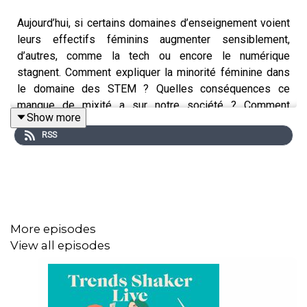
Aujourd’hui, si certains domaines d’enseignement voient
leurs effectifs féminins augmenter sensiblement,
d’autres, comme la tech ou encore le numérique
stagnent. Comment expliquer la minorité féminine dans
le domaine des STEM ? Quelles conséquences ce
manque de mixité a sur notre société ? Comment
Show more
inverser la tendance pour construire une société plus
RSS
juste et représentative ?
Pour répondre à ces questions nous accueillons 3
invités dans ce nouvel épisode du Trends Shaker Live :
Cecile Previeu
, Directrice Générale Adjointe
d’ENGIE en charge de la GBU Infrastructures
More episodes
Muriel Valin
, Rédactrice en chef adjointe à
View all episodes
Epsiloon, un magazine d’actualité scientifique
Claudine Schmuck
, Fondatrice de l'étude Gender
Scan