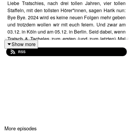
Liebe Tratschies, nach drei tollen Jahren, vier tollen
Staffeln, mit den tollsten Hörer*innen, sagen Harik nun:
Bye Bye. 2024 wird es keine neuen Folgen mehr geben
und trotzdem wollen wir mit euch feiern. Und zwar am
03.12. in Köln und am 05.12. in Berlin. Seid dabei, wenn
Tratsch & Tacheles zum ersten (und zum letzten) Mal
Show more
live zu sehen sein wird und sich die beiden
RSS
Zuckerpuppen mit einer fulminanten Show von euch
verabschieden. Und als wäre das nicht alles schon
aufregend genug, plaudern Harik in dieser Folge auch
noch über Taylor Swift, North West und das neue
Lieblingsthema: Zwiebeln.
Tratsch & Tacheles live
https://www.contrapromotion.com/Kuenstler-
innen/Tratsch-und-Tacheles/
HelloFresh
More episodes