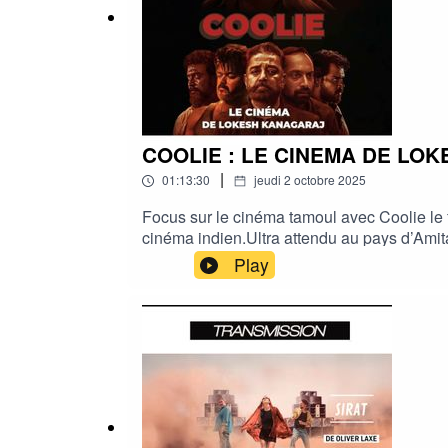
Michael Bay (2013).En fin d’émission, impre
S.S. Rajamouli pour le dernier numéro de 
de La Légende de Baahubali).
COOLIE : LE CINEMA DE LO
|
01:13:30
jeudi 2 octobre 2025
Focus sur le cinéma tamoul avec Coolie le
cinéma indien.Ultra attendu au pays d’Amita
Rajnikant en premier lieu, superstar sep
Play
de Bollywood. Avec toute sa verve et sa f
normes.