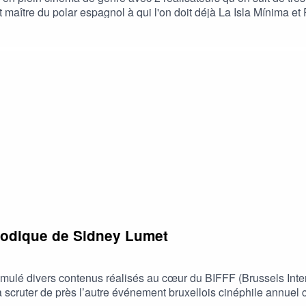
 maître du polar espagnol à qui l'on doit déjà La Isla Mínima et
 quelques mois seulement après la sortie de Relay / L’Interméd
odique de Sidney Lumet
lé divers contenus réalisés au cœur du BIFFF (Brussels Interna
cruter de près l’autre événement bruxellois cinéphile annuel che