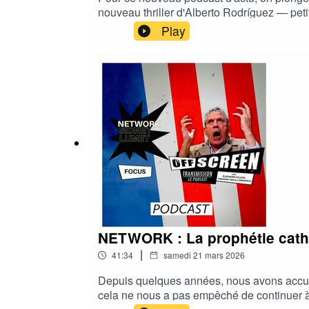
nouveau thriller d'Alberto Rodríguez — petit
de braquage de l'Écossais David Mackenzie,
Play
NETWORK : La prophétie cath
|
41:34
samedi 21 mars 2026
Depuis quelques années, nous avons accumu
cela ne nous a pas empêché de continuer à s