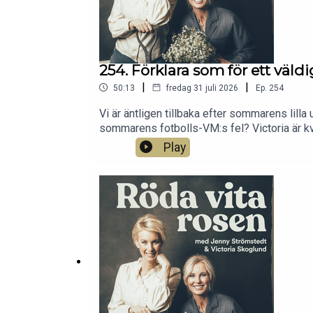
254. Förklara som för ett väldig
|
|
50:13
fredag 31 juli 2026
Ep.
254
Vi är äntligen tillbaka efter sommarens lilla 
sommarens fotbolls-VM:s fel? Victoria är kva
steg hur man stammar upp träd och buskar. De
Play
rodavitarosenpodden@gmail.com