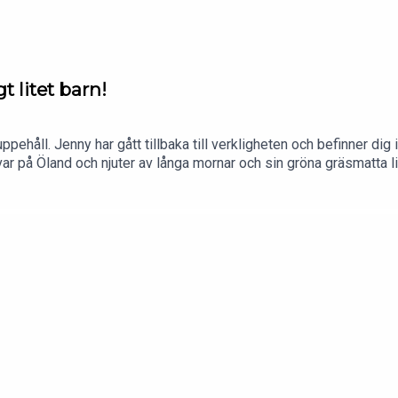
t litet barn!
uppehåll. Jenny har gått tillbaka till verkligheten och befinner dig 
r på Öland och njuter av långa mornar och sin gröna gräsmatta lite
ssutom blir det tomatidentifiering, nya ålderstecken och löklängt