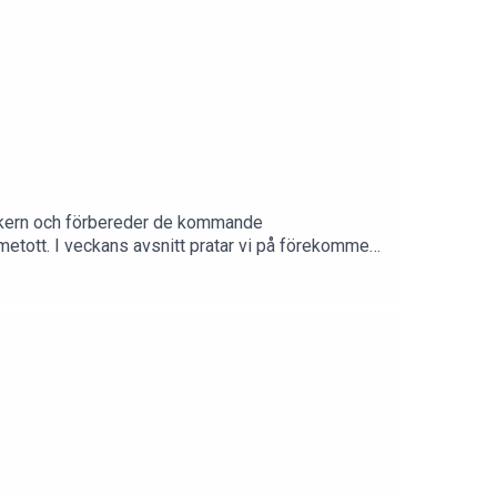
bunkern och förbereder de kommande
metott. I veckans avsnitt pratar vi på förekommen
 det kvinnohälsa, kroppsminnen och