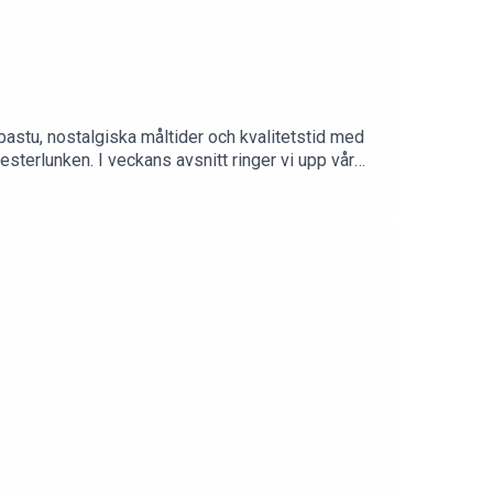
 bastu, nostalgiska måltider och kvalitetstid med
sterlunken. I veckans avsnitt ringer vi upp vår
 levererar massvis med underbar
tarosenpodden@gmail.com