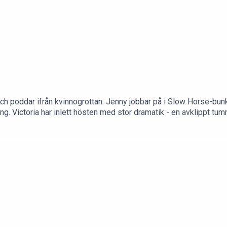
 och poddar ifrån kvinnogrottan. Jenny jobbar på i Slow Horse-
g. Victoria har inlett hösten med stor dramatik - en avklippt tum
ån vassa trädgårdsredskap till brandfarliga häckar. Dessutom blir
odden@gmail.com