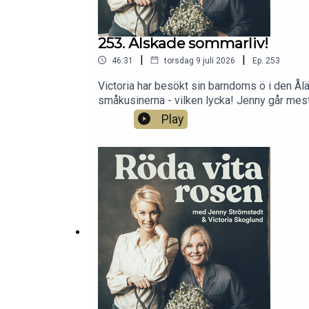
253. Älskade sommarliv!
|
|
46:31
torsdag 9 juli 2026
Ep.
253
Victoria har besökt sin barndoms ö i den Ålä
småkusinerna - vilken lycka! Jenny går mest 
vän Tove Nilsson som nyligen släppt boken ”
Play
matinspiration. Dessutom blir det Danderyds