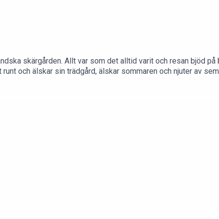
ndska skärgården. Allt var som det alltid varit och resan bjöd på
runt och älskar sin trädgård, älskar sommaren och njuter av seme
örter”. Hon sitter i bilen på en regnig parkering i Tyskland och
dipp, mesost och försvarstal till Tujan. Mejla till oss: rodavi