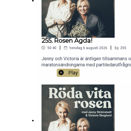
255. Rosen Agda!
|
|
50:40
torsdag 6 augusti 2026
Ep.
255
Jenny och Victoria är äntligen tillsammans
maratonsändningarna med partiledarutfrågnin
anledning om farliga saker i trädgården, fr
Play
tvestjärtar. Mejla till oss: rodavitarosenp