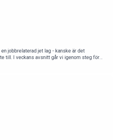
i en jobbrelaterad jet lag - kanske är det
 till. I veckans avsnitt går vi igenom steg för
an. Mejla till oss: