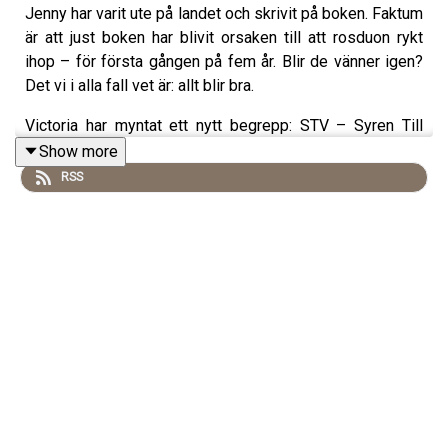
Jenny har varit ute på landet och skrivit på boken. Faktum
är att just boken har blivit orsaken till att rosduon rykt
ihop – för första gången på fem år. Blir de vänner igen?
Det vi i alla fall vet är: allt blir bra.
Victoria har myntat ett nytt begrepp: STV – Syren Till
Vänster. För syrener behöver inte alltid vara perfekta,
Show more
ibland är de som vackrast när de är lite brokiga.
RSS
Veckans lyssnarfrågor handlar om hur man bäst tar hand
om syren i kruka, hur man vårdar övervintrade växter på
våren och hur man beskär svarthallon på rätt sätt.
Dessutom blir det fotbollsstjärnor, att stå på egna ben
och inbakade flätor.
Hör gärna av dig till oss på:
rodavitarosenpodden@gmail.com