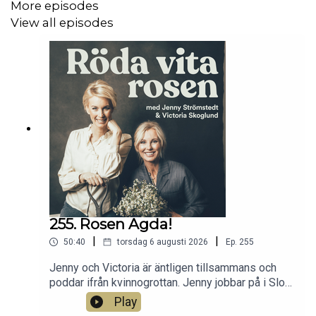
More episodes
View all episodes
255. Rosen Agda!
|
|
50:40
torsdag 6 augusti 2026
Ep.
255
Jenny och Victoria är äntligen tillsammans och
poddar ifrån kvinnogrottan. Jenny jobbar på i Slow
Horse-bunkern och förbereder de kommande
Play
maratonsändningarna med partiledarutfrågning.