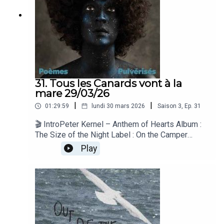
records) 2006NOUVO THE NEW
PORNOGRAPHERS "Votive" - The Former site of
(MERGE) 2026GOODIESMASSIVE ATTACK "Five
Man Army" - Blue Lines (Wild bunch) 1991
31. Tous les Canards vont à la
mare 29/03/26
|
|
01:29:59
lundi 30 mars 2026
Saison
3
,
Ep.
31
🎬 IntroPeter Kernel – Anthem of Hearts Album :
The Size of the Night Label : On the Camper
Records Année : 2018💿 Album de la
Play
SemaineLéonie Pernet – Brûler pour briller Album
: Le Cirque de Consolation Label : InFiné Année :
2021Léonie Pernet – Acid Niger Album : Le
Cirque de Consolation Label : InFiné Année :
2021🆕 NouveauMotueka – Il Guardiani del
Tempio Album : Il Guardiani del Tempio Label :
Cafe De Anatolia Année : 2023🎬 Pop