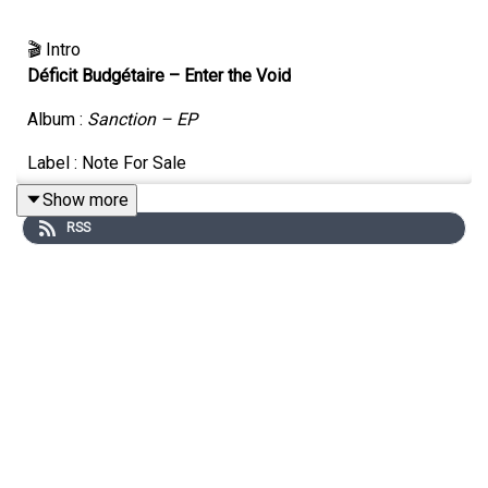
🎬 Intro
Déficit Budgétaire – Enter the Void
Album :
Sanction – EP
Label : Note For Sale
Show more
Année : 2015
RSS
🔥 Album de la Semaine
Dead Chic – Hedonista
Album :
Serenades & Damnation
Label : Upton Park
Année : 2026
Dead Chic – Cuanto Cuesta