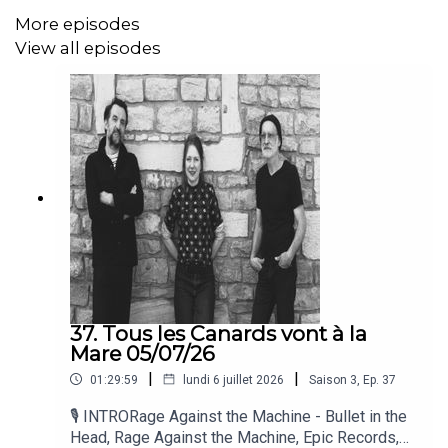
Album :
Serenades & Damnation
More episodes
Label : Upton Park
View all episodes
Année : 2026
🚨 Nouveau
It It Anita – Social Dodger
Album :
Hi Hi Ha Ha
Label : Luik Music
Année : 2026
Melvins & Napalm Death – Tossing Coins into the
37. Tous les Canards vont à la
Fountain of Fuck
Mare 05/07/26
Album :
Savage Imperial Death March
|
|
01:29:59
lundi 6 juillet 2026
Saison
3
,
Ep.
37
Label : Amphetamine Reptile Records
🎙️ INTRORage Against the Machine - Bullet in the
Head, Rage Against the Machine, Epic Records,