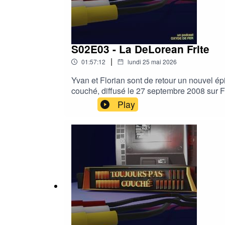
S02E03 - La DeLorean Frite
|
01:57:12
lundi 25 mai 2026
Yvan et Florian sont de retour un nouvel é
couché, diffusé le 27 septembre 2008 sur F
Baffie, Catalina Denis et Roschdy Zem.Si v
Play
commentée dans cet épisode en suivant ce
OXYDE DE FER