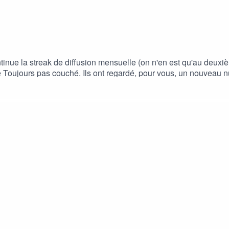
inue la streak de diffusion mensuelle (on n'en est qu'au deuxiè
e Toujours pas couché. Ils ont regardé, pour vous, un nouveau n
vités sont Daniel Cohn-Bendit, Kad Mérad, Gérard Jugnot, Nora
vivre l'expérience totale, vous pouvez visionner l'émission co
PC - S02E02Episode enregistré en septembre 2025.Toujours pa
"Ça devient dur d'être ni de droite ni de gauche, surtout quand 