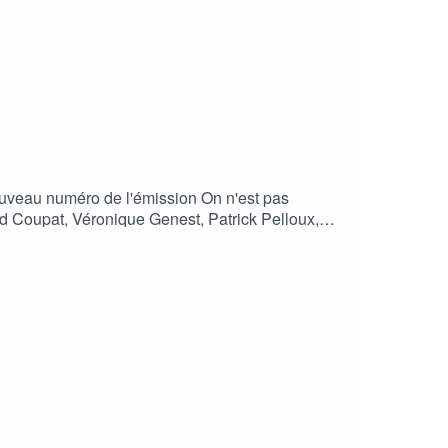
nouveau numéro de l'émission On n'est pas
rd Coupat, Véronique Genest, Patrick Pelloux,
ission complète d'On n'est pas couché commentée
Toujours pas couché est un podcast OXYDE DE FER