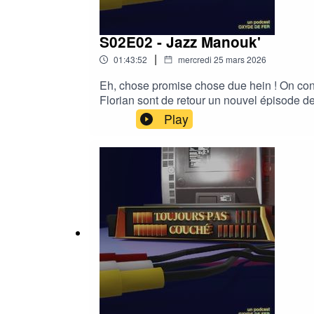
S02E02 - Jazz Manouk'
|
01:43:52
mercredi 25 mars 2026
Eh, chose promise chose due hein ! On cont
Florian sont de retour un nouvel épisode d
le 20 septembre 2008 sur France 2. Les in
Play
Manoukian et Karim Achoui.Si vous voulez 
épisode en suivant ce lien : PLAYLIST T
Florian : J'aurais voulu nommer cet épisode 
émission à vous la teammmmmm !!!