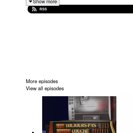
Show more
RSS
Episode enregistré en octobre 2023.
Toujours pas couché
est un podcast
OXYDE DE 
More episodes
View all episodes