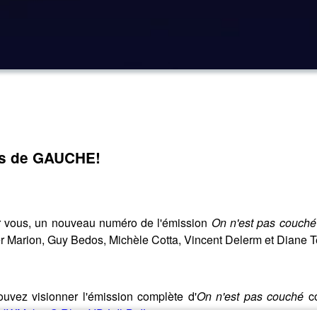
as de GAUCHE!
ur vous, un nouveau numéro de l'émission
On n'est pas couché
er Marion, Guy Bedos, Michèle Cotta, Vincent Delerm et Diane Te
ouvez visionner l'émission complète d'
On n'est pas couché
c
SkLHWM7kijsGiRh4pVDtLiIhB2IL