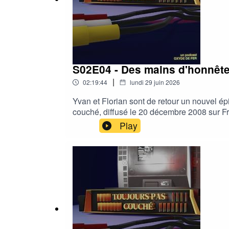
S02E04 - Des mains d'honnêt
|
02:19:44
lundi 29 juin 2026
Yvan et Florian sont de retour un nouvel é
couché, diffusé le 20 décembre 2008 sur Fr
André Bercoff et Serena Reinaldi. - Si vou
Play
dans cet épisode en suivant ce lien : PL