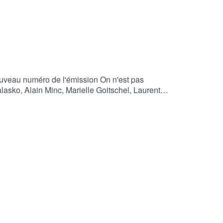
nouveau numéro de l'émission On n'est pas
lasko, Alain Minc, Marielle Goitschel, Laurent
mission complète d'On n'est pas couché
2025.Toujours pas couché est un podcast