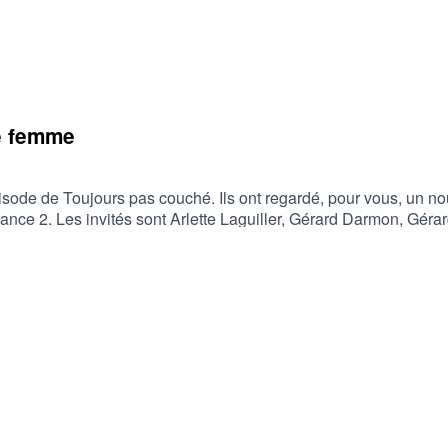
e femme
pisode de Toujours pas couché. Ils ont regardé, pour vous, un 
ance 2. Les invités sont Arlette Laguiller, Gérard Darmon, Géra
s voulez vivre l'expérience totale, vous pouvez visionner l'ém
AYLIST TPC - S02E04 - Episode enregistré en janvier 2026. - 