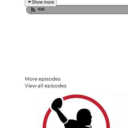
Show more
RSS
Bonne écoute !
More episodes
View all episodes