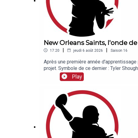
New Orleans Saints, l'onde d
|
|
17:20
jeudi 6 août 2026
Saison
16
Après une première année d'apprentissage p
projet. Symbole de ce dernier : Tyler Shoug
offensif autour de lui a été renforcé, mais
Play
?Grégory Richard et Victor Roullier analysent