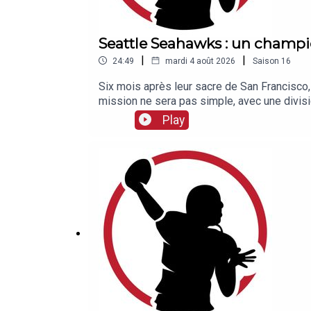
Seattle Seahawks : un champi
|
|
24:49
mardi 4 août 2026
Saison
16
Six mois après leur sacre de San Francisco,
mission ne sera pas simple, avec une divis
départ du coordinateur offensif Klint Kubia
Play
sont les principaux obstacles ?Eléments de 