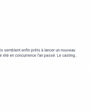
s semblent enfin prêts à lancer un nouveau
r été en concurrence l'an passé. Le casting
une NFC Sud pas vraiment excitante de prime abord
ne.