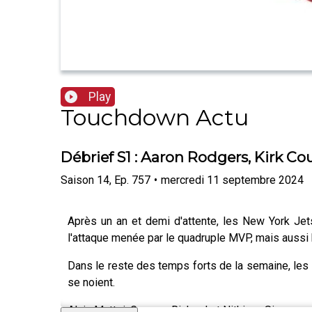
Play
Touchdown Actu
Débrief S1 : Aaron Rodgers, Kirk Co
Saison
14
,
Ep.
757
•
mercredi 11 septembre 2024
Après un an et demi d'attente, les New York Jets
l'attaque menée par le quadruple MVP, mais aussi 
Dans le reste des temps forts de la semaine, les L
se noient.
Alain Mattei, Gregory Richard et Nithinya Simuong 