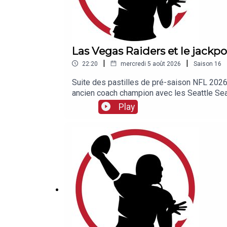
Las Vegas Raiders et le jack
|
|
22:20
mercredi 5 août 2026
Saison
16
Suite des pastilles de pré-saison NFL 2026,
ancien coach champion avec les Seattle Sea
tenter de faire oublier une horrible saison 
Play
Indiana l'an passé. Ce duo, appuyé par des 
saison, dans une AFC Ouest exigeante ?Grégo