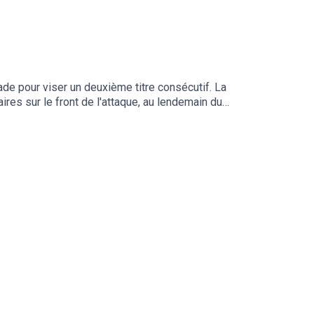
de pour viser un deuxième titre consécutif. La
es sur le front de l'attaque, au lendemain du
 aux Seahawks de renouer avec la finale ? Quels