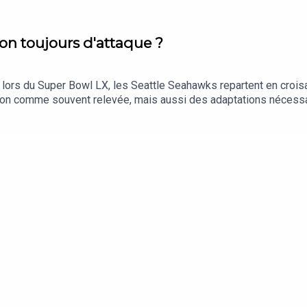
on toujours d'attaque ?
 lors du Super Bowl LX, les Seattle Seahawks repartent en croisa
ion comme souvent relevée, mais aussi des adaptations nécessair
k et du running back Kenneth Walker.Qu'est ce qui peut permettre
réponse avec Grégory Richard et Victor Roullier.