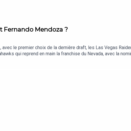
pot Fernando Mendoza ?
 avec le premier choix de la dernière draft, les Las Vegas Raide
hawks qui reprend en main la franchise du Nevada, avec la nom
2025, le spécialiste offensif a recruté le quarterback rookie, Fe
playmakers offensifs, a les moyens de déjouer les pronostics. Mai
ry Richard et Victor Roullier en discutent.