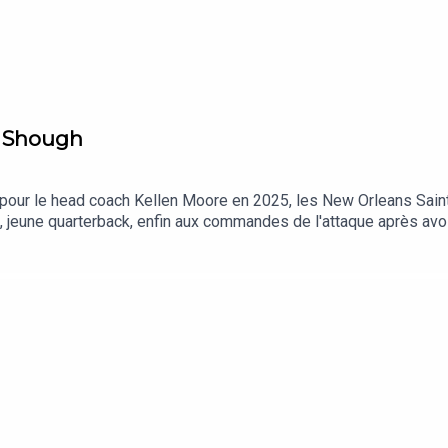
e Shough
our le head coach Kellen Moore en 2025, les New Orleans Saint
h, jeune quarterback, enfin aux commandes de l'attaque après avoi
 que faut-il vraiment attendre de ces Saints version 2026, dans 
 les points forts et les points faibles de la franchise de Louisia