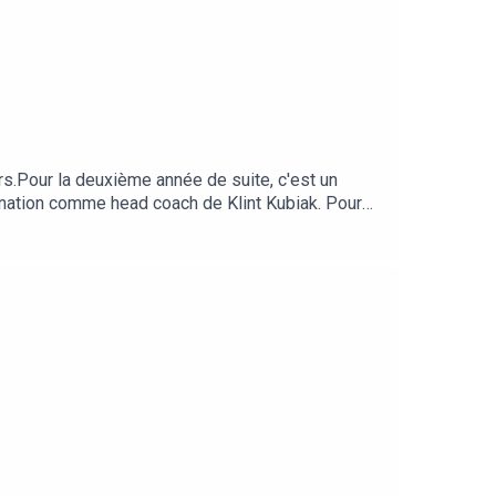
rs.Pour la deuxième année de suite, c'est un
ination comme head coach de Klint Kubiak. Pour
rnando Mendoza, champion universitaire avec
s sera-ce suffisant pour y croire sur toute la