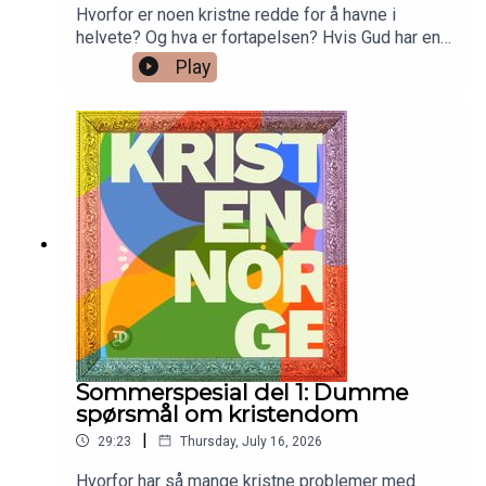
Hvorfor er noen kristne redde for å havne i
helvete? Og hva er fortapelsen? Hvis Gud har en
perfekt plan for alt som skal skje, hva er da
Play
poenget med forbønn? Hvorfor er konservative
kristne imot vigsel av likekjønnede par? Og får
journalister i Dagen mye kjeft?Journalist Kai
Flatekvål fortsetter sin sommerlige utspørring av
Sofie Braut, Espen Ottosen og Tore Hjalmar
Sævik.
Sommerspesial del 1: Dumme
spørsmål om kristendom
|
29:23
Thursday, July 16, 2026
Hvorfor har så mange kristne problemer med