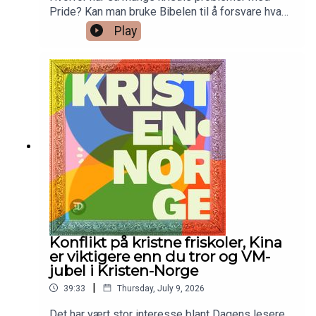
Pride? Kan man bruke Bibelen til å forsvare hva
som helst? Hvorfor er det så mange
Play
fotballspillere som viser sin kristne tilhørighet?
Bør man be før man skal på reise? Hva er
tungetale?Journalist Kai Flatekvål har invitert seg
til å stille spørsmål folk kan lure på om kristen tro.
Sofie Braut, Espen Ottosen og Tore Hjalmar
Sævik prøver å svare.
Konflikt på kristne friskoler, Kina
er viktigere enn du tror og VM-
jubel i Kristen-Norge
|
39:33
Thursday, July 9, 2026
Det har vært stor interesse blant Dagens lesere