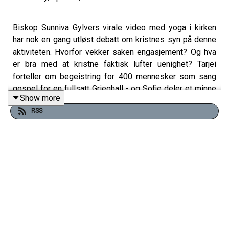
Biskop Sunniva Gylvers virale video med yoga i kirken
har nok en gang utløst debatt om kristnes syn på denne
aktiviteten. Hvorfor vekker saken engasjement? Og hva
er bra med at kristne faktisk lufter uenighet? Tarjei
forteller om begeistring for 400 mennesker som sang
gospel for en fullsatt Grieghall - og Sofie deler et minne
Show more
om skepsis til lovsang på 1990-tallet.
RSS