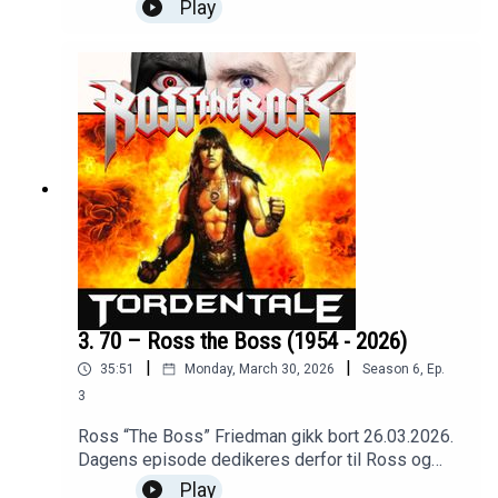
verdenshistoriens første utgave av Perfekte
Play
plater!Artikler og podcast -
https://tordentale.ghost.io/Kontakt -
tordentale.podcast@gmail.comBluesky -
https://bsky.app/profile/tordentale.bsky.socialLin
ktree - https://linktr.ee/tordentaleFacebook -
https://www.facebook.com/TordentalePodcast
3. 70 – Ross the Boss (1954 - 2026)
|
|
35:51
Monday, March 30, 2026
Season
6
,
Ep.
3
Ross “The Boss” Friedman gikk bort 26.03.2026.
Dagens episode dedikeres derfor til Ross og
hans rolle i Manowars historie. I tillegg blir det
Play