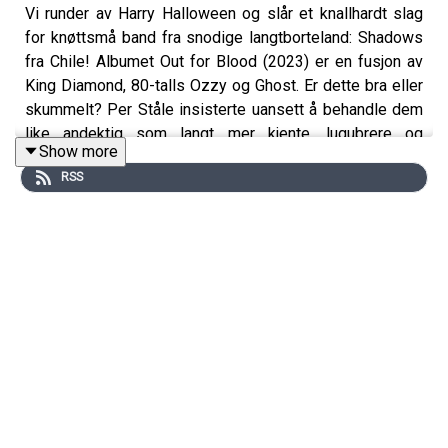
Vi runder av Harry Halloween og slår et knallhardt slag
for knøttsmå band fra snodige langtborteland: Shadows
fra Chile! Albumet Out for Blood (2023) er en fusjon av
King Diamond, 80-talls Ozzy og Ghost. Er dette bra eller
skummelt? Per Ståle insisterte uansett å behandle dem
like andektig som langt mer kjente, lugubrere og
Show more
tvilsomme band. Tema blir selvsagt skummel metal, men
RSS
hva slags skummelhet mener vi? Er det programlederens
manglende kritikk av kontroversielle figurer som Jack
the Ripper? Eller at retrobølgen dreper metal som
bevegelse? Den som overlever får se.
Kontakt -
tordentale.podcast@gmail.com
Linktree -
https://linktr.ee/tordentale
Twitter -
https://x.com/Tordentale