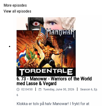
Facebook -
More episodes
https://www.facebook.com/TordentalePodcast
View all episodes
Bluesky -
https://bsky.app/profile/tordentale.bsky.social
6. 73 - Manowar - Warriors of the World
med Lasse & Vegard
|
|
02:04:50
Tuesday, June 30, 2026
Season
6
,
Ep.
6
Klokka er tolv på halv Manowar! I frykt for at