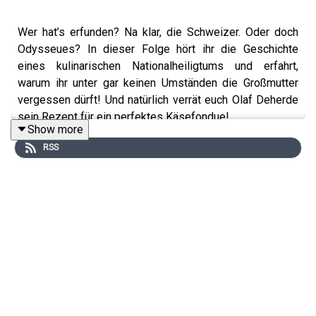
Wer hat’s erfunden? Na klar, die Schweizer. Oder doch
Odysseues? In dieser Folge hört ihr die Geschichte
eines kulinarischen Nationalheiligtums und erfahrt,
warum ihr unter gar keinen Umständen die Großmutter
vergessen dürft! Und natürlich verrät euch Olaf Deherde
sein Rezept für ein perfektes Käsefondue!
Show more
RSS
Das perfekte Rezept für das Käsefondue für 4
Personen:
2 Knoblauchzehen
400 ml trockener Weißwein
400 g Gruyere
400 g Vacherin