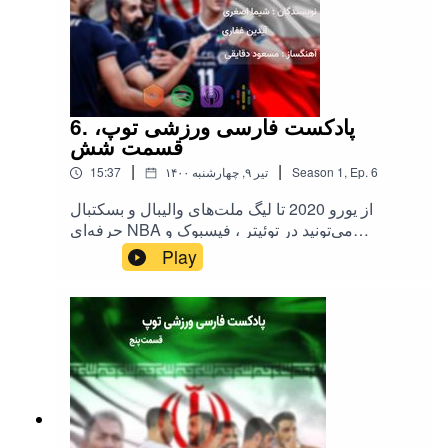
6. پادکست فارسی ورزشی توپ،
قسمت شش
|
|
6
Ep.
,
1
Season
۱۴۰۰ تیر ۹, چهارشنبه
15:37
از یورو 2020 تا لیگ ملت‌های والیبال و بسکتبال
حرفه‌ای NBA می‌تونید در توئیتر ، فیسبوک و
اینستاگرام دنبال کنید باکمی تاخیر در کانال تلگرام هم
Play
بارگذاری می‌شه ‎