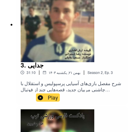
3. جدایی
|
|
3
Ep.
,
2
Season
۱۴۰۳ بهمن ۲۱, یکشنبه
31:10
شرح مفصل بازی‌های آسیایی پرسپولیس و استقلال با
چاشنی مربیان جدید، قصه‌هایی چند از فوتبال
اروپا.کی‌کجاست‌‌ : ابراهیم تهامی، مرد همیشه در
Play
صحنه‌ی دریبل‌های نامنظم.نویسنده : رضا
شجیراتی.گوینده :‌ آرش افشاری.توییتر :
x.com/tooppodcastt.اینستاگرام :
instagram.com/tooppodcastt.تلگرام :
t.me/tooppodcastt.یوتوب :