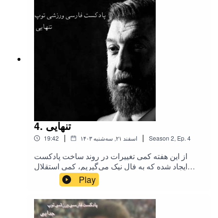
instagram.com/tooppodcastt.یوتوب :
youtube.com/@tooppodcast.ایمیل :
tooppodcast@gmail.com.
4. تنهایی
|
|
4
Ep.
,
2
Season
۱۴۰۳ اسفند ۲۱, سه‌شنبه
19:42
از این هفته کمی تغییرات در روند ساخت پادکست
ایجاد شده که به فال نیک می‌گیریم، کمی استقلال
داشتیم و کمی مارادونا.کی‌کجاست؟ هم آقای انصاریان
Play
هستن.#علی_انصاریان #کی‌کجاست؟ #توپ
#پادکست_فارسی_ورزشی_توپ.youtube.instagra
m.twitter.telegram