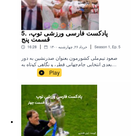
5. پادکست فارسی ورزشی توپ،
قسمت پنج
|
|
5
Ep.
,
1
Season
۱۴۰۰ خرداد ۲۶, چهارشنبه
16:28
صعود تیم‌ملی کشورمون بعنوان صدرنشین به دور
بعدی انتخابی جام‌جهانی قطر، و نگاهی کوتاه به
گروه‌های یورو 2020 . مارو می‌تونید در توییتر ،
Play
فیسبوک و اینستاگرام دنبال کنید