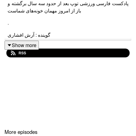
پادکست فارسی ورزشی توپ بعد از حدود سه سال برگشته و
باز از امروز مهمان خونه‌های شماست
.
گوینده : آرش افشاری
Show more
.
RSS
نویسنده : رضا شجیراتی
.
آهنگساز :‌مسعود دقایقی
.
طراح پوستر : مرتضی منصوری
.
More episodes
توییتر : x.com/tooppodcastt