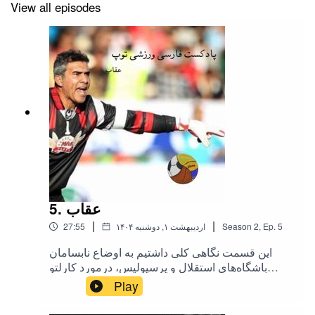
View all episodes
.
اینستاگرام : instagram.com/tooppodcastt
5. عقاب
|
|
5
Ep.
,
2
Season
۱۴۰۴ اردیبهشت ۱, دوشنبه
27:55
این قسمت نگاهی کلی داشتیم به اوضاع نابسامان
باشگاه‌های استقلال و پرسپولیس، درمورد کارلتو
صحبت کردیم و جوایز مراسم لاروس.کی‌کجاست؟ این
Play
هفته هم اختصاص داشت به اقای احمدرضا
عابدزاده.اینستاگرام :