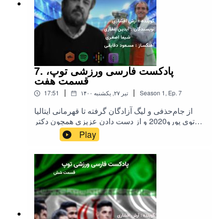
7. پادکست فارسی ورزشی توپ،
قسمت هفت
|
|
7
Ep.
,
1
Season
۱۴۰۰ تیر ۲۷, یکشنبه
17:51
از جام‌حذفی و لیگ آزادگان گرفته تا قهرمانی ایتالیا
توی یورو2020 و از دست دادن عزیزی همچون دکتر
صدر ... گوینده : آرش افشاری آهنگساز : مسعود
Play
دقایقی تیم نویسندگان : آیدین غفاری، شیما اصغری
اینستاگرام : instagram.com/tooppodcast توئیتر :
twitter.com/tooppodcast