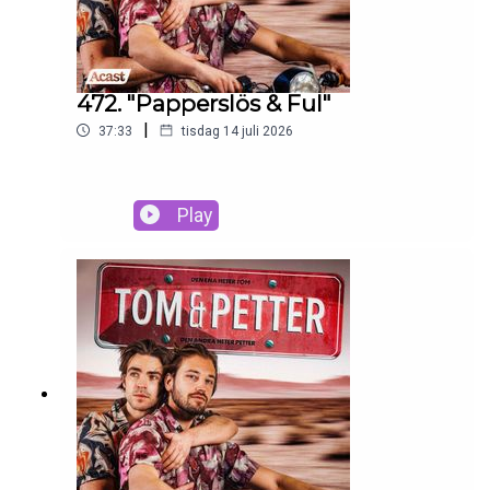
472. "Papperslös & Ful"
|
37:33
tisdag 14 juli 2026
Play