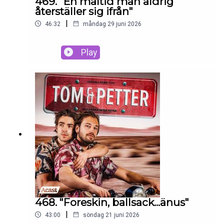
469. "En måltid man aldrig
återställer sig ifrån"
|
46:32
måndag 29 juni 2026
Play
468. "Foreskin, ballsack...änus"
|
43:00
söndag 21 juni 2026