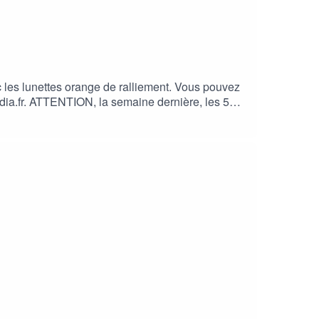
 les lunettes orange de ralliement. Vous pouvez
edia.fr. ATTENTION, la semaine dernière, les 5
restier à la Ferme des Cochons LaineuxPour
e #Lobby #Politique
a République Islamique” (éditions l’Archipel) et