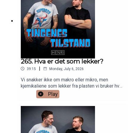
265. Hva er det som lekker?
|
39:15
Monday, July 6, 2026
Vi snakker ikke om makro eller mikro, men
kjemikaliene som lekker fra plasten vi bruker hver
dag. Spesielt når den varmes opp. Alexander har
Play
fått innsyn i hemmelige dokumenter fra Fjordland.