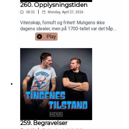
260. Opplysningstiden
|
38:32
Monday, April 27, 2026
Vitenskap, fornuft og frihet! Muligens ikke
dagens idealer, men på 1700-tallet var det håp.
Fra alkymi til kjemi og fra undertrykkelse til
Play
menneskerettigheter. Bare velstand! Eller?
259. Begravelser