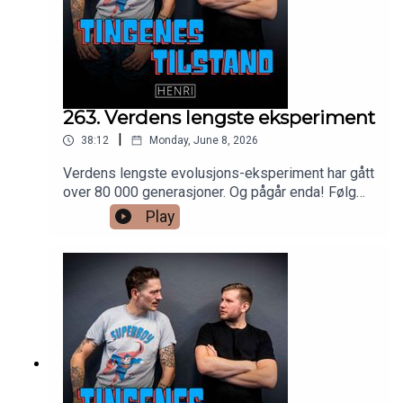
263. Verdens lengste eksperiment
|
38:12
Monday, June 8, 2026
Verdens lengste evolusjons-eksperiment har gått
over 80 000 generasjoner. Og pågår enda! Følg
det her:https://the-ltee.org/
Play