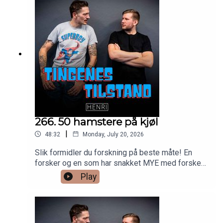
266. 50 hamstere på kjøl
|
48:32
Monday, July 20, 2026
Slik formidler du forskning på beste måte! En
forsker og en som har snakket MYE med forskere
deler sine beste tips.
Play