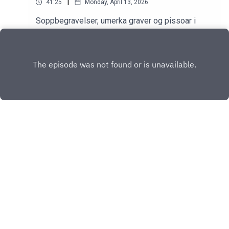
|
41:25
Monday, April 13, 2026
Soppbegravelser, umerka graver og pissoar i
stua.
Play
Copyright
HENRI
Hosted with ❤️ by
Acast