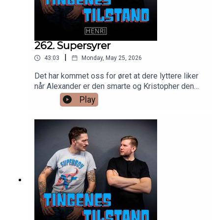
262. Supersyrer
|
43:03
Monday, May 25, 2026
Det har kommet oss for øret at dere lyttere liker
når Alexander er den smarte og Kristopher den
dumme. Klarer kjemikeren å finte ut musikeren
Play
med syrekunnskapene sine?