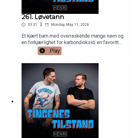
261. Løvetann
|
33:31
Monday, May 11, 2026
Et kjært barn med overraskende mange navn og
en forkjærlighet for karbondioksid, en favoritt
blant kaniner og barn: Løvetannen! er dagens
Play
oppheng fra Kristopher. Mer informasjon om
løvetann, og mye annet, finner du på Wikipedia,
som fyller 25 år i år. Hurra!