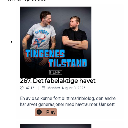
267. Det fabelaktige havet
|
47:16
Monday, August 3, 2026
En av oss kunne fort blitt marinbiolog, den andre
har arvet generasjoner med havtraumer. Uansett
feirer vi havet med flaskepost, mysterier og
Play
funfacts.LIVE fra Vitensenteret Sørlandet.