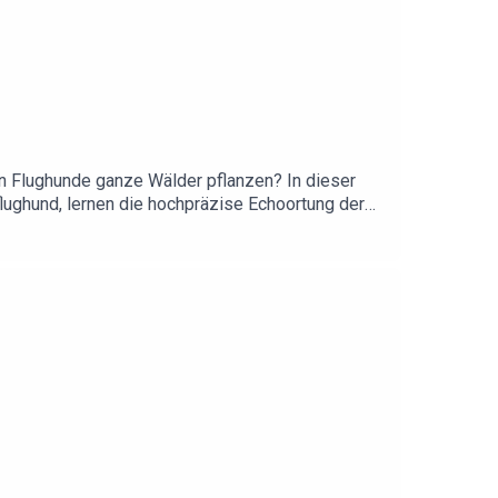
n Flughunde ganze Wälder pflanzen? In dieser
lughund, lernen die hochpräzise Echoortung der
 Fledermäuse reagiert. Außerdem geht es um
en heimischer Fledermäuse werden. Eine Folge
sräumen.Diese Folge wurde vor dem tödlichen
innerung an dich, liebe Lydia.Zur