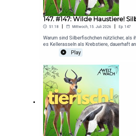
147. #147: Wilde Haustiere! 
|
|
51:18
Mittwoch, 15. Juli 2026
Ep.
147
Warum sind Silberfischchen nützlicher, als
es Kellerasseln als Krebstiere, dauerhaft a
und Wohnungen einziehen. Wir begegnen tanz
Play
Artgenossen überwältigen können. Außerdem
singende Hausmäuse. Eine Folge über die m
wurde vor dem tödlichen Unglück unserer Freu
liebe Lydia.Zur Spendenkampagne: https: