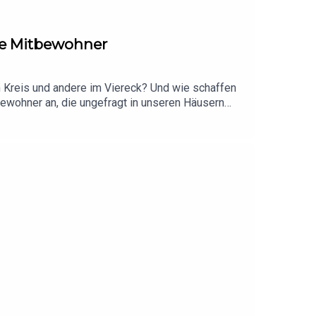
che Mitbewohner
m Kreis und andere im Viereck? Und wie schaffen
bewohner an, die ungefragt in unseren Häusern
erspinnen, die sogar deutlich größere
erter, um hartnäckige Kleidermotten und
bei der gemeinsamen Hausparty!Diese Folge
 Familie veröffentlicht. In Erinnerung an dich,