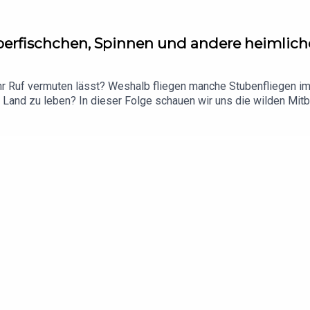
Silberfischchen, Spinnen und andere heimli
 ihr Ruf vermuten lässt? Weshalb fliegen manche Stubenfliegen i
n Land zu leben? In dieser Folge schauen wir uns die wilden Mit
enden Silberfischchen, langlebigen Hauswinkelspinnen und Zitt
 geht es um Fliegen als Krankheitsüberträger und wichtige Verw
ehr oder weniger “süßen” tierischen Mitbewohner - viel Spaß 
ndin Lydia fertiggestellt und wird im Sinne ihrer FreundInnen und
//www.gofundme.com/f/damit-lydias-engagement-weiterwirkt