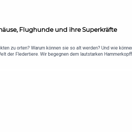
rmäuse, Flughunde und ihre Superkräfte
kten zu orten? Warum können sie so alt werden? Und wie könne
 Welt der Fledertiere. Wir begegnen dem lautstarken Hammerkopff
ne Motte mit einer Art akustischem Störsender auf die Jagd der
inderstuben und die Frage, warum Biber zu wichtigen Verbündet
und die überraschenden Verbindungen zwischen Arten und Leben
 und wird im Sinne ihrer Freunde und Familie veröffentlicht. In Er
om/f/damit-lydias-engagement-weiterwirkt