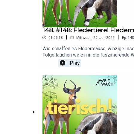
148. #148: Fledertiere! Flede
|
|
01:06:18
Mittwoch, 29. Juli 2026
Ep.
148
Wie schaffen es Fledermäuse, winzige Inse
Folge tauchen wir ein in die faszinierende
Hufeisennasen kennen und erfahren, wie ei
Play
riesige Flughundkolonien, ungewöhnliche K
über fliegende Säugetiere, feinste Sinne 
Unglück unserer Freundin Lydia fertiggestellt
Spendenkampagne: https://www.gofundme.c