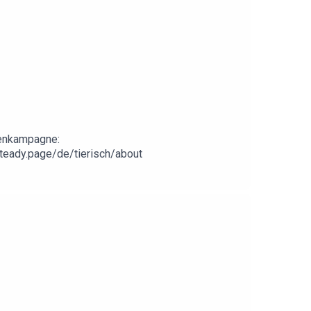
denkampagne:
steady.page/de/tierisch/about