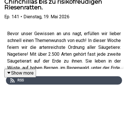
Chinchillas bis zu risikofreudigen
Riesenratten.
Ep.
141
•
Dienstag, 19. Mai 2026
Bevor unser Gewissen an uns nagt, erfüllen wir lieber
schnell einen Themenwunsch von euch! In dieser Woche
feiern wir die artenreichste Ordnung aller Säugetiere:
Nagetiere! Mit über 2.500 Arten gehört fast jede zweite
Säugetierart auf der Erde zu ihnen. Sie leben in der
Wüste, auf hohen Bergen, im Regenwald, unter der Erde,
Show more
auf Bäumen und in unseren Städten. Einige haben das
RSS
flauschigste Fell der Welt, andere tragen Stacheln,
können durch die Luft segeln, speichern Vorräte in
Backentaschen oder helfen sogar dabei, Landminen in
Kriegsgebieten zu räumen. In dieser Folge von „tierisch!”
tauchen wir ein in die erstaunliche Welt dieser kleinen
Großmacht der Evolution.