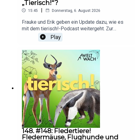
„Tierisch!“?
https://www.amazon.de/gp/video/detail/0P52WNJ7
|
15:45
Donnerstag, 6. August 2026
Studie zu wildlebenden Goldhamstern:
https://www.spektrum.de/news/ueberraschung-
Frauke und Erik geben ein Update dazu, wie es
mit dem tierisch!-Podcast weitergeht. Zur
wild-lebende-goldhamster-sind-tagaktiv/948800
Gofundme-Spendenkampagne:
Play
https://www.gofundme.com/f/damit-lydias-
engagement-weiterwirktZur Steady-Seite von
tierisch!: https://steady.page/de/tierisch/about
148. #148: Fledertiere!
Fledermäuse, Flughunde und