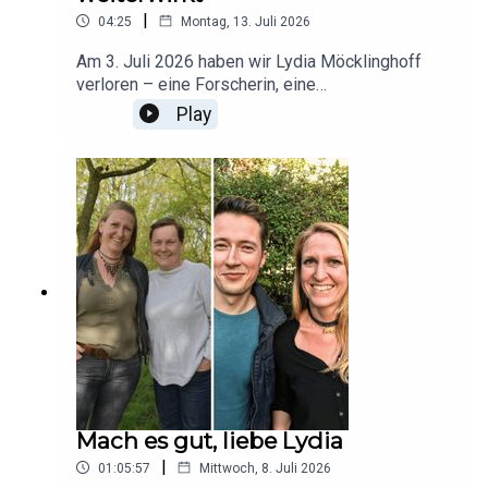
wird im Sinne ihrer FreundInnen und Familie
|
04:25
Montag, 13. Juli 2026
veröffentlicht. In Erinnerung an dich, liebe
Lydia.Zur Spendenkampagne:
Am 3. Juli 2026 haben wir Lydia Möcklinghoff
https://www.gofundme.com/f/damit-lydias-
verloren – eine Forscherin, eine
engagement-weiterwirkt
Wissenschaftskommunikatorin und einen
Play
Menschen, der mit Wissen, Herz und Humor viele
berührt hat. In ihrem Sinne möchten wir Projekte
fördern, die ihre Herzensanliegen weitertragen:
Forschung, Biodiversitätsschutz und die
Vermittlung von Wissen.Jede Spende hilft, ihr
Engagement weiterzutragen.Jetzt unterstützen:
https://gofund.me/58baeb6de
Mach es gut, liebe Lydia
|
01:05:57
Mittwoch, 8. Juli 2026