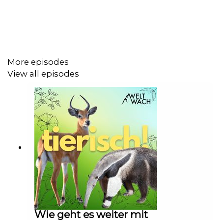
Dies ist eine rein Community finanzierte Folge! Wir sind
euch sehr dankbar, wenn auch ihr uns unterstützt. Zum
Beispiel bei Steady:
https://steady.page/de/tierisch/about
More episodes
View all episodes
Weiterführende Links:
Übersicht Nagetiere:
https://www.cell.com/action/showPdf?pii=S0960-
9822%2808%2900319-9
Mehr über den Feldhamster:
https://www.bund-
naturschutz.de/tiere-in-bayern/feldhamster
Chinchillaschutz vs. Goldabbau:
https://www.science.org/doi/10.1126/science.add770
Ratten als Räumkommando:
https://apopo.org/herorats/
Wie geht es weiter mit
Doku „Räumungskommando Riesenratte“: