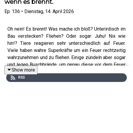
wenn es brennt.
Ep.
136
•
Dienstag, 14. April 2026
Oh nein! Es brennt! Was mache ich bloß? Unterirdisch im
Bau verstecken? Fliehen? Oder sogar: Juhu! Nix wie
hin!? Tiere reagieren sehr unterschiedlich auf Feuer.
Viele haben wahre Superkräfte um ein Feuer rechtzeitig
wahrzunehmen und zu fliehen. Einige zündeln aber sogar
und legen Buschbrände, um genau diese vor dem Feuer
Show more
fliehenden Tiere zu erbeuten. Andere legen ihre Eier nach
RSS
einem Brand gezielt in die noch glimmenden Stämme
von Bäumen.
Die Anpassungen, die Tiere an Feuer in der Natur
entwickelt haben, sind mal wieder mindblowing. Einige
dieser seit Jahrtausenden erprobten Strategien
funktionieren heute aber nicht mehr richtig, da sich die
Art und Frequenz der Feuer durch uns Menschen ändert.