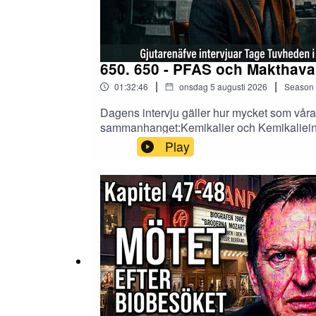
650. 650 - PFAS och Makthava
|
|
01:32:46
onsdag 5 augusti 2026
Season
Dagens intervju gäller hur mycket som våra
sammanhanget:Kemikalier och Kemikaliei
PakMiljökonsekvenserVindkraftDjurlivEff
Play
GjutarenäfvePs. Alla mina intervjuer som f
premiärtid, på Youtube under min kanal "T
#politik #Bryssel #EU #riksdagen #gjutar
#paneldebatt #Claeshedberg #birgerschla