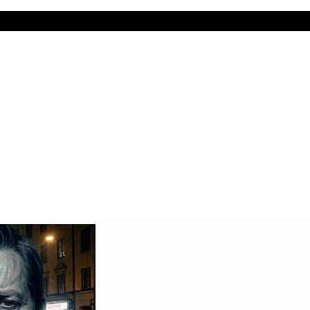
där hon berättar om mötet med den s.k. Obducenten i affären "C
arbeta när Olof Palme mördades i Stockholm, trots att de tvingade
 Karlsson!
 på Kathrines egen upplevelse.