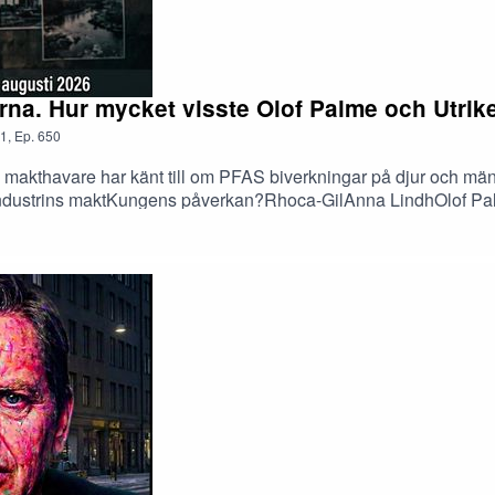
rna. Hur mycket visste Olof Palme och Utri
1
,
Ep.
650
 makthavare har känt till om PFAS biverkningar på djur och män
ndustrins maktKungens påverkan?Rhoca-GilAnna LindhOlof Pa
ekter på människors hälsaKung AneFrämmestadIntervjuad Tage
inns på Acast och Spotify, ligger under namnet "Thomas Intervju
homas Gjutarenäfve".#thomasgjutarenäfve #filmetablissemanget
enäfve #argamannen #Sociialdemokraterna #Regeringen #oppos
ug #göstasöderström #olofpalme