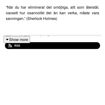
”När du har eliminerat det omöjliga, allt som återstår,
oavsett hur osannolikt det än kan verka, måste vara
sanningen.” (Sherlock Holmes)
”Kennedyförbannelsen”
Show more
RSS
Det är nu länge
sedan 1960-talets tragiska händelser i
Amerika. Livet gick så småningom vidare och bilderna
av bröderna Kennedy hade bleknat så betänkligt att de
med god marginal passerat den tid då de inte längre
kändes verkliga. Därför kom det som en fullständig
chock när familjen nästan på dagen trettio
år efter
olyckan i Chappaquiddick återigen skulle drabbas av
vad medierna kallade ”Kennedyförbannelsen”.