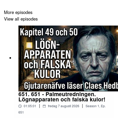
Det var fredagen den 16 juli 1999. Klockan 19.30 stod
More episodes
ett rödvitt, enmotorigt plan av märket Piper Saratoga
View all episodes
startklart utanför en hangar på Essex County Airport i
New Jersey. Det tillhörde
Americas Golden Boy
, John F
Kennedy junior, som skulle göra en flygtur norrut till
Cape Cod, där släkten och ett storbröllop väntade...
Kennedyförbannelsen, handlar om tre Kennedys som
under åren 1963, 1968 och 1999 tas bort ur samhället.
Med hög sannolikhet misstänks CIA återigen ligga
bakom dödsfallen...
651. 651 - Palmeutredningen.
Lögnapparaten och falska kulor!
Författare: Staffan H Westerberg och Per Engwall
|
|
01:05:01
fredag 7 augusti 2026
Season
1
,
Ep.
651