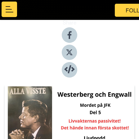
FOL
Share