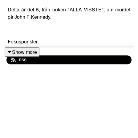
Detta är del 5, från boken "ALLA VISSTE", om mordet
på John F Kennedy.
Fokuspunkter:
Show more
RSS
Jakten på
the Power Elite
Federal Reserve Bank - Så blev det en privat
bank
Den Stora Händelsen –
the Big Event.
Bara tre
skott fick
höras
Uppläsare är Thomas Gjutarenäfve