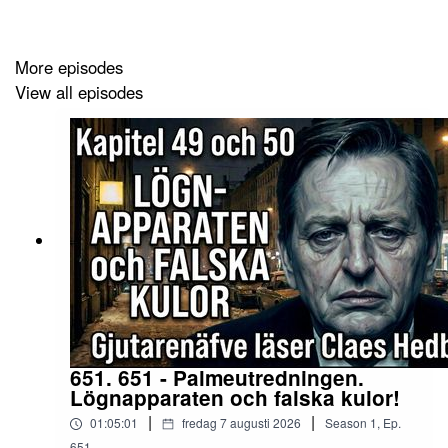
More episodes
Ps. Alla mina intervjuer som finns på Acast och Spotify,
View all episodes
ligger under namnet "Thomas Intervjuer". Dessa
intervjuer lägger jag också, samma premiärtid, på
Youtube under min kanal "Thomas Gjutarenäfve".
#thomasgjutarenäfve #filmetablissemanget
#gjutarenäfvethomas, #svtpol #svt #expressen #politik
#Bryssel #EU #riksdagen #gjutarenäfve #argamannen
#politik #Bidrag #Socialdemokraterna #Regeringen
#opposition #wallmark #gjutarenäfve #södermalm
#riksdagen #paneldebatt #rivastockholm
651. 651 - Palmeutredningen.
Lögnapparaten och falska kulor!
|
|
01:05:01
fredag 7 augusti 2026
Season
1
,
Ep.
651