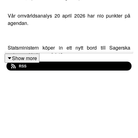
Vår omvärldsanalys 20 april 2026 har nio punkter på
agendan.
Statsministern köper in ett nytt bord till Sagerska
palatset - Vad kan gå fel?
Show more
RSS
Sedan kommer ytterligare åtta frågor att belyses från
veckans olika politiska hörn..
Sakkunnig: Socialdemokraten Peter Wallmark
Samtalsledare och producent Thomas Gjutarenäfve