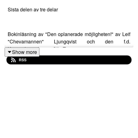
Sista delen av tre delar
Bokinläsning av "Den oplanerade möjligheten!" av Leif
"Chevamannen" Ljungqvist och den f.d.
Kriminalinspektören Olle Torge
Show more
RSS
”Det är mord på sveavägen” är de berömda orden som
Chevamannen Leif Ljungqvist yttrade i det larmsamtal
som han lyckades uppbringa på kvällen den 28 februari
1986, som vi alla hört på radio och i många
poddsammanhang. Även i många tv-inslag är hans ord
alltjämt hörbara.
Leif Ljungqvist, Chevamannen, lämnade jordelivet i