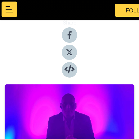
FOL
Share