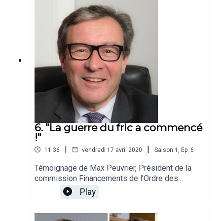
d’entrepreneuriat et de détention provisoire.
6. "La guerre du fric a commencé
!"
|
|
11:36
vendredi 17 avril 2020
Saison
1
,
Ep.
6
Témoignage de Max Peuvrier, Président de la
commission Financements de l’Ordre des
Experts Comptables sur les difficultés de
Play
traitement du Prêt Garanti par l’Etat (PGE)“La
guerre du fric a commencé” lançait Max Peuvrier,
Président du CSOEC, dans son interview avec Le