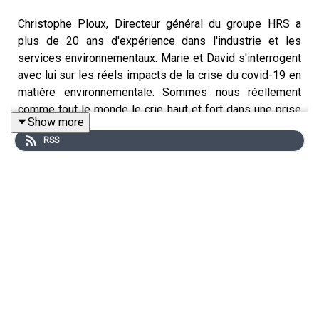
Christophe Ploux, Directeur général du groupe HRS a
plus de 20 ans d'expérience dans l'industrie et les
services environnementaux. Marie et David s'interrogent
avec lui sur les réels impacts de la crise du covid-19 en
matière environnementale. Sommes nous réellement
comme tout le monde le crie haut et fort dans une prise
Show more
de conscience profonde ou tout redeviendra-t-il comme
RSS
avant... voire bien pire ?