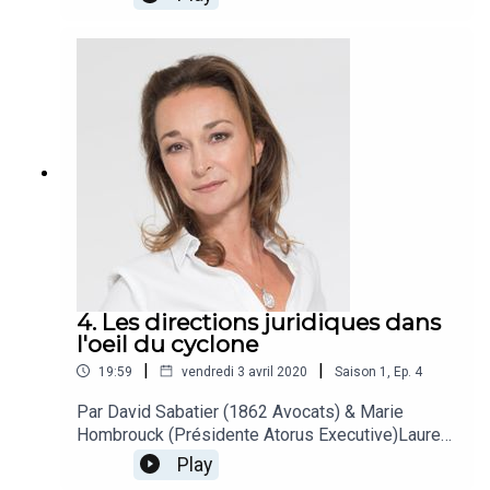
analyse pointue de la politique mise en place en
Suède, ce pays qui a décidé de ne pas mettre en
place de confinement.
4. Les directions juridiques dans
l'oeil du cyclone
|
|
19:59
vendredi 3 avril 2020
Saison
1
,
Ep.
4
Par David Sabatier (1862 Avocats) & Marie
Hombrouck (Présidente Atorus Executive)Laure
Lavorel : Présidente du prestigieux Cercle
Play
Montesquieu qui réunit les 450 directeurs