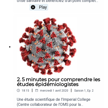
crise sanitaire et bénéficiez d'un point complet
sur les souplesses en matière de cotisations
Play
sociales pour les petites entreprises par l'une
des meilleures avocates françaises en droit de la
sécurité sociale. Par Maître Gaëlle Godard &
Maître David Sabatier
2. 5 minutes pour comprendre les
études épidémiologistes
|
|
18:15
mercredi 1 avril 2020
Saison
1
,
Ep.
2
Une étude scientifique de l’Imperial College
(Centre collaborateur de l'OMS pour la