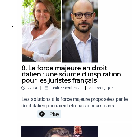
décisionnel, le télétravail et la médiation en
temps de crise, un entretien entre bon sens et
sang froid pour comprendre comment est piloté
un fleuron comme Air France dans le gros temps.
8. La force majeure en droit
italien : une source d'inspiration
pour les juristes français
|
|
22:14
lundi 27 avril 2020
Saison
1
,
Ep.
8
Les solutions à la force majeure proposées par le
droit italien pourraient être un secours dans
l’élaboration de solutions dans les discussions
Play
en cours en droit français. Dans cet épisode,
écoutez une discussion entre Me Sabatier, avocat
en France, et Anne Manuelle Gaillet, avocate et