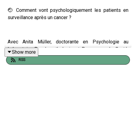
🤕 Comment vont psychologiquement les patients en
surveillance après un cancer ?
Avec Anita Müller, doctorante en Psychologie au
Laboratoire Psychopathologie et Processus de Santé,
Show more
Université Paris Cité.
RSS
Direction : Anne Bredart, Bernhard Holzner
Titre : "Expérience et qualité de vie des patients durant la
phase de surveillance d'un mélanome de l'uvée : une
étude prospective multi-méthodes".
Recos :
Anita :