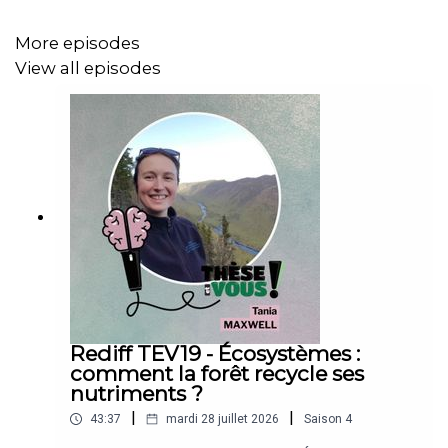
Thérapie existentielle - Irvin Yalom (Livre)
More episodes
The pitt (Série)
View all episodes
Laura : Replay Ponce
(
https://www.youtube.com/watch?
v=ILyae1UvT0U&list=WL&index=1&t=1789s
)
Loïc : The White Lotus S3 (Série)
Sa thèse :
https://theses.fr/s359438
Rediff TEV19 - Écosystèmes :
Bonne écoute 💚
comment la forêt recycle ses
nutriments ?
|
|
43:37
mardi 28 juillet 2026
Saison
4