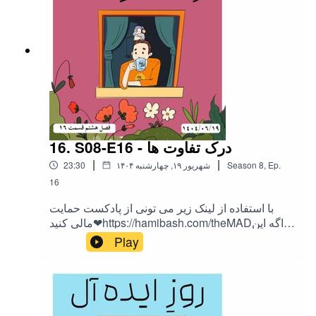
16. S08-E16 - درک تفاوت ها
|
|
Ep.
,
8
Season
۱۴۰۴ شهریور ۱۹, چهارشنبه
23:30
16
با استفاده از لینک زیر می تونی از پادکست حمایت
مالی کنید❤https://hamibash.com/theMADاگه این
اپیزود رو دوست داشتین به اشتراک بزارید،
Play
ممنونمInstagram:@theMAD.castYoutube:@theM
AD-castTelegram : @theMadPodcastهمه ی لینک
ها اینجاست!