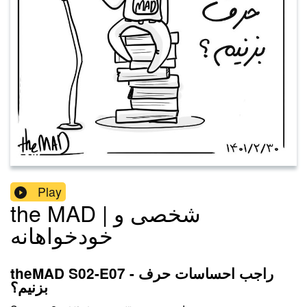
Play
the MAD | شخصی و
خودخواهانه
theMAD S02-E07 - راجب احساسات حرف
بزنیم؟