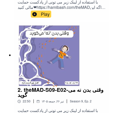
با استفاده از لینک زیر می تونی از پادکست حمایت
مالی کنید❤https://hamibash.com/theMADاگه این
اپیزود رو دوست داشتین به اشتراک بزارید،
Play
ممنونمInstagram:@theMAD.castYoutube:@theM
AD-castTelegram : @theMadPodcastهمه ی لینک
ها اینجاست!
2. theMAD-S09-E02-وقتی بدن نه می
گوید
|
|
2
Ep.
,
9
Season
۱۴۰۵ تیر ۲۶, جمعه
22:50
با استفاده از لینک زیر می تونی از پادکست حمایت