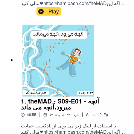
مالی کنید❤https://hamibash.com/theMADاگه این
اپیزود رو دوست داشتین به اشتراک بزارید،
Play
ممنونمInstagram:@theMAD.castYoutube:@theM
AD-castTelegram : @theMadPodcastهمه ی لینک
ها اینجاست!
1. theMAD - S09-E01 - آنچه
میرود،آنچه می ماند
|
|
1
Ep.
,
9
Season
۱۴۰۵ خرداد ۲۳, شنبه
48:55
با استفاده از لینک زیر می تونی از پادکست حمایت
مالی کنید❤https://hamibash.com/theMADاگه این