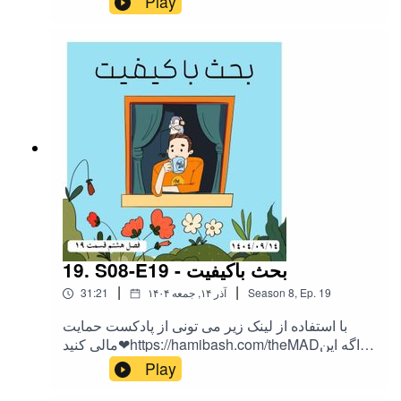
Play
ممنونمInstagram:@theMAD.castYoutube:@theM
AD-castTelegram : @theMadPodcastهمه ی لینک
ها اینجاست
19. S08-E19 - بحث باکیفیت
|
|
19
Ep.
,
8
Season
۱۴۰۴ آذر ۱۴, جمعه
31:21
با استفاده از لینک زیر می تونی از پادکست حمایت
مالی کنید❤https://hamibash.com/theMADاگه این
اپیزود رو دوست داشتین به اشتراک بزارید،
Play
ممنونمInstagram:@theMAD.castYoutube:@theM
AD-castTelegram : @theMadPodcastهمه ی لینک