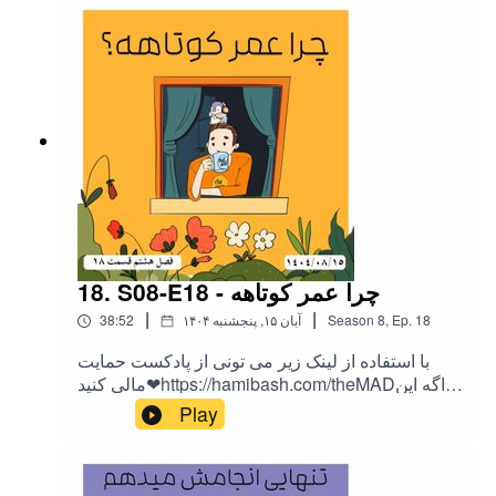
ها اینجاست!
18. S08-E18 - چرا عمر کوتاهه
|
|
18
Ep.
,
8
Season
۱۴۰۴ آبان ۱۵, پنجشنبه
38:52
با استفاده از لینک زیر می تونی از پادکست حمایت
مالی کنید❤https://hamibash.com/theMADاگه این
اپیزود رو دوست داشتین به اشتراک بزارید،
Play
ممنونمInstagram:@theMAD.castYoutube:@theM
AD-castTelegram : @theMadPodcastهمه ی لینک
ها اینجاست!