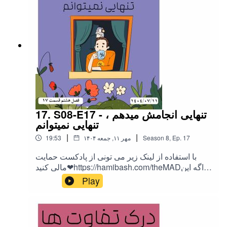
17. S08-E17 - تنهایی انجامش میدهم ،
تنهایی نمیتوانم
|
|
17
Ep.
,
8
Season
۱۴۰۴ مهر ۱۱, جمعه
19:53
با استفاده از لینک زیر می تونی از پادکست حمایت
مالی کنید❤https://hamibash.com/theMADاگه این
اپیزود رو دوست داشتین به اشتراک بزارید،
Play
ممنونمInstagram:@theMAD.castYoutube:@theM
AD-castTelegram : @theMadPodcastهمه ی لینک
ها اینجاست