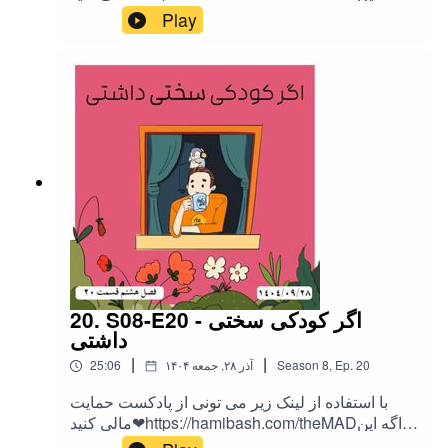
اپیزود رو دوست داشتین به اشتراک بزارید،
Play
ممنونمInstagram:@theMAD.castYoutube:@theM
AD-castTelegram : @theMadPodcastهمه ی لینک
ها اینجاست!اهنگ های متن :دوری از من - فرهاد
مدرس AIthe MAD - تمومه وقت
20. S08-E20 - اگر کودکی سختی
داشتی
|
|
20
Ep.
,
8
Season
۱۴۰۴ آذر ۲۸, جمعه
25:06
با استفاده از لینک زیر می تونی از پادکست حمایت
مالی کنید❤https://hamibash.com/theMADاگه این
اپیزود رو دوست داشتین به اشتراک بزارید،