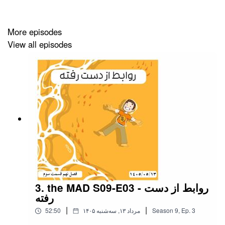
More episodes
View all episodes
3. the MAD S09-E03 - روابط از دست
رفته
|
|
3
Ep.
,
9
Season
۱۴۰۵ مرداد ۱۳, سه‌شنبه
52:50