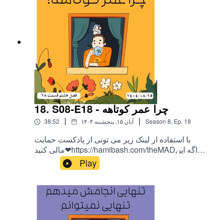
18. S08-E18 - چرا عمر کوتاهه
|
|
18
Ep.
,
8
Season
۱۴۰۴ آبان ۱۵, پنجشنبه
38:52
با استفاده از لینک زیر می تونی از پادکست حمایت
مالی کنید❤https://hamibash.com/theMADاگه این
اپیزود رو دوست داشتین به اشتراک بزارید،
Play
ممنونمInstagram:@theMAD.castYoutube:@theM
AD-castTelegram : @theMadPodcastهمه ی لینک
ها اینجاست!