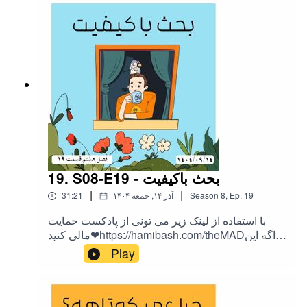
ها اینجاست
19. S08-E19 - بحث باکیفیت
|
|
19
Ep.
,
8
Season
۱۴۰۴ آذر ۱۴, جمعه
31:21
با استفاده از لینک زیر می تونی از پادکست حمایت
مالی کنید❤https://hamibash.com/theMADاگه این
اپیزود رو دوست داشتین به اشتراک بزارید،
Play
ممنونمInstagram:@theMAD.castYoutube:@theM
AD-castTelegram : @theMadPodcastهمه ی لینک
ها اینجاست!