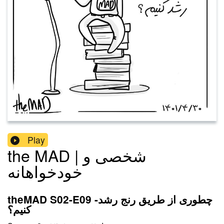
Play
the MAD | شخصی و
خودخواهانه
theMAD S02-E09 -چطوری از طریق رنج رشد
کنیم؟