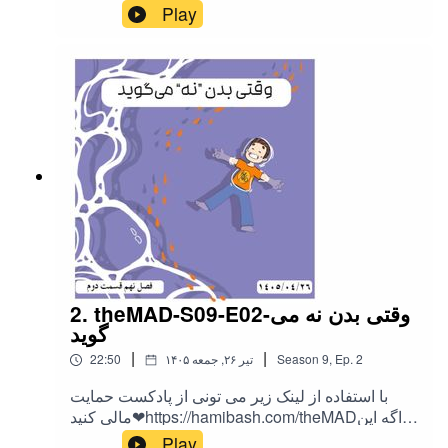
اپیزود رو دوست داشتین به اشتراک بزارید،
Play
ممنونمInstagram:@theMAD.castYoutube:@theM
AD-castTelegram : @theMadPodcastهمه ی لینک
ها اینجاست!
2. theMAD-S09-E02-وقتی بدن نه می
گوید
|
|
2
Ep.
,
9
Season
۱۴۰۵ تیر ۲۶, جمعه
22:50
با استفاده از لینک زیر می تونی از پادکست حمایت
مالی کنید❤https://hamibash.com/theMADاگه این
اپیزود رو دوست داشتین به اشتراک بزارید،
Play