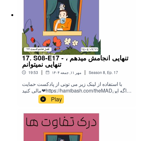
17. S08-E17 - تنهایی انجامش میدهم ،
تنهایی نمیتوانم
|
|
17
Ep.
,
8
Season
۱۴۰۴ مهر ۱۱, جمعه
19:53
با استفاده از لینک زیر می تونی از پادکست حمایت
مالی کنید❤https://hamibash.com/theMADاگه این
اپیزود رو دوست داشتین به اشتراک بزارید،
Play
ممنونمInstagram:@theMAD.castYoutube:@theM
AD-castTelegram : @theMadPodcastهمه ی لینک
ها اینجاست