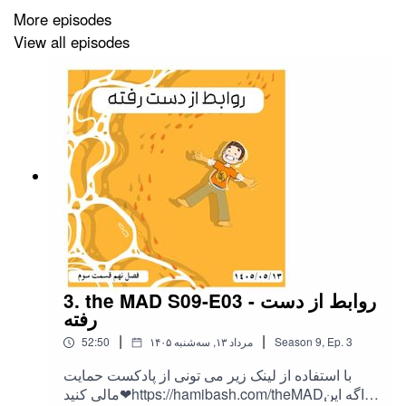
More episodes
View all episodes
3. the MAD S09-E03 - روابط از دست
رفته
|
|
3
Ep.
,
9
Season
۱۴۰۵ مرداد ۱۳, سه‌شنبه
52:50
با استفاده از لینک زیر می تونی از پادکست حمایت
مالی کنید❤https://hamibash.com/theMADاگه این