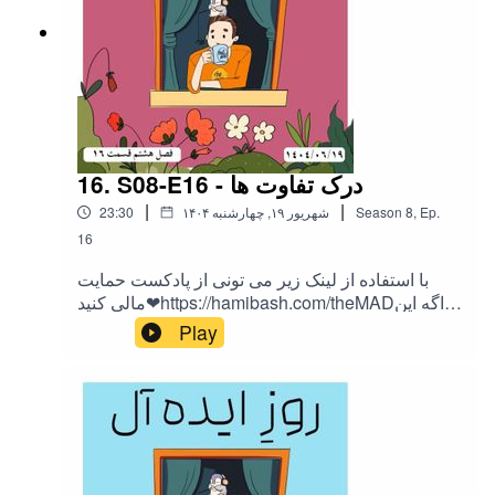
16. S08-E16 - درک تفاوت ها
|
|
Ep.
,
8
Season
۱۴۰۴ شهریور ۱۹, چهارشنبه
23:30
16
با استفاده از لینک زیر می تونی از پادکست حمایت
مالی کنید❤https://hamibash.com/theMADاگه این
اپیزود رو دوست داشتین به اشتراک بزارید،
Play
ممنونمInstagram:@theMAD.castYoutube:@theM
AD-castTelegram : @theMadPodcastهمه ی لینک
ها اینجاست!