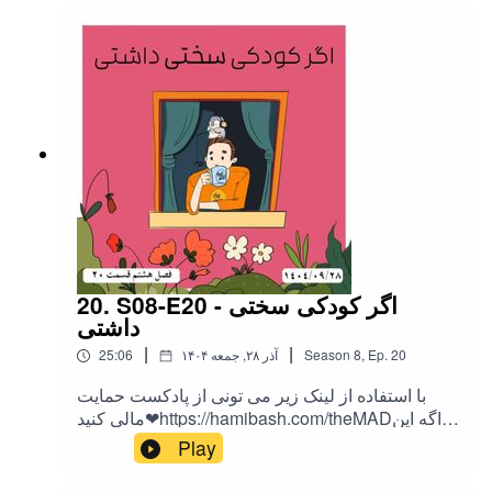
AD-castTelegram : @theMadPodcastهمه ی لینک
ها اینجاست!اهنگ های متن :دوری از من - فرهاد
مدرس AIthe MAD - تمومه وقت
20. S08-E20 - اگر کودکی سختی
داشتی
|
|
20
Ep.
,
8
Season
۱۴۰۴ آذر ۲۸, جمعه
25:06
با استفاده از لینک زیر می تونی از پادکست حمایت
مالی کنید❤https://hamibash.com/theMADاگه این
اپیزود رو دوست داشتین به اشتراک بزارید،
Play
ممنونمInstagram:@theMAD.castYoutube:@theM
AD-castTelegram : @theMadPodcastهمه ی لینک