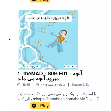
ممنونمInstagram:@theMAD.castYoutube:@theM
AD-castTelegram : @theMadPodcastهمه ی لینک
ها اینجاست!
1. theMAD - S09-E01 - آنچه
میرود،آنچه می ماند
|
|
1
Ep.
,
9
Season
۱۴۰۵ خرداد ۲۳, شنبه
48:55
با استفاده از لینک زیر می تونی از پادکست حمایت
مالی کنید❤https://hamibash.com/theMADاگه این
اپیزود رو دوست داشتین به اشتراک بزارید،
Play
ممنونمInstagram:@theMAD.castYoutube:@theM