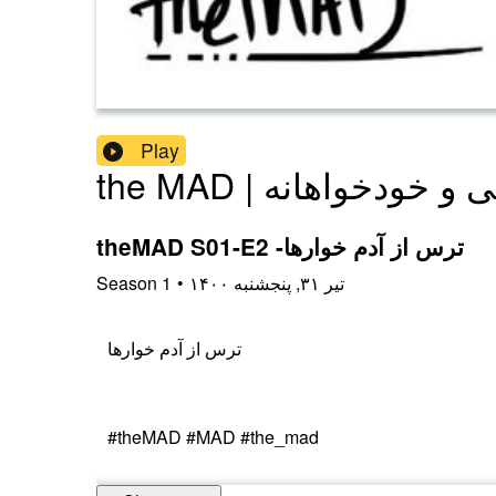
Play
| شخصی و خودخواهانه
theMAD S01-E2 -ترس از آدم خوارها
۱۴۰۰ تیر ۳۱, پنجشنبه
•
1
Season
ترس از آدم خوارها
#theMAD #MAD #the_mad