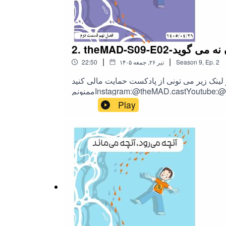
t-وقتی بدن نه می گوید
|
|
2
Ep.
,
9
Season
۱۴۰۵ تیر ۲۶, جمعه
22:50
ونی از پادکست حمایت مالی کنید❤https://hamibash.com/theMADاگه این اپیزود رو دوست داشتین به اشتراک بزارید،
Play