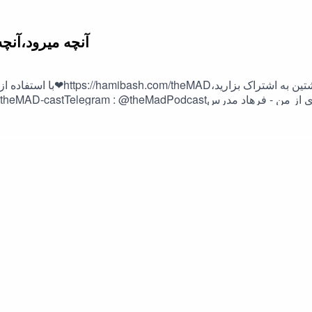
1. theMAD - S09-E01 - آنچه م
با استفاده از لینک زیر می ت