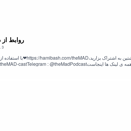
3. the MAD S09-E03 
.
3
با استفاده از لینک زیر می ت