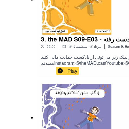
- روابط از دست رفته
|
|
Ep
,
9
Season
۱۴۰۵ مرداد ۱۳, سه‌شنبه
52:50
ونی از پادکست حمایت مالی کنید❤https://hamibash.com/theMADاگه این اپیزود رو دوست داشتین به اشتراک بزارید،
Play