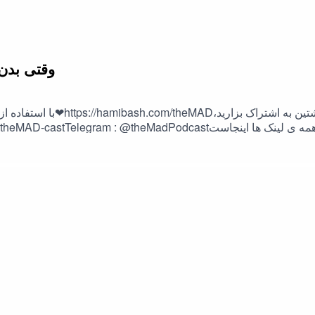
2. heMAD-S09-E02
با استفاده از لینک زیر می ت