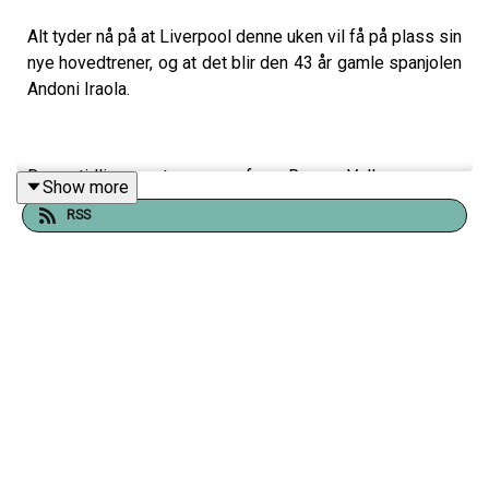
Alt tyder nå på at Liverpool denne uken vil få på plass sin
nye hovedtrener, og at det blir den 43 år gamle spanjolen
Andoni Iraola.
Den tidligere treneren for Rayo Vallecano og
Show more
Bournemouth skal ha blitt enig om en to-årsavtale med
RSS
Liverpool, og mye tyder på at han får rollen som
hovedtrener og ikke manager. Men mye av det han står
for kan minne om Jürgen Klopp, og kan være en
motreaksjon til alt vi har sett fra Arne Slots lag denne
sesongen.
I Liverpool.no Pausepraten, har Arve Vassbotten med
seg Mari Lunde og Jens Bessesen til å snakke om
ansettelsen av det som blir Liverpools 22. leder for laget